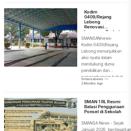
beralihnya era
modern...
Kodim
0409/Rejang
Lebong
Renovasi
Lapangan Basket
SMAN 1 untuk
SMANSANnews-
Tingkatkan
Kodim 0409/Rejang
Prestasi Siswa
Lebong menunjukkan
aksi nyata dalam
mendukung dunia
pendidikan dan
pengembangan bakat
Smansanews
generasi muda.
2 Months Ago
Melalui program
rehabilitasi, TNI...
SMAN 1 RL Resmi
Batasi Penggunaan
Ponsel di Sekolah
SMANSA News - Sejak
Januari 2026, berdasarka