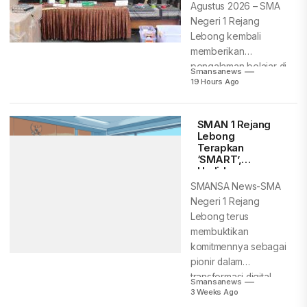
Agustus 2026 – SMA
Lebong
Negeri 1 Rejang
Lebong kembali
memberikan
pengalaman belajar di
Smansanews
luar kelas...
19 Hours Ago
SMAN 1 Rejang
Lebong
Terapkan
‘SMART’,
Hadirkan
Pendidikan Masa
SMANSA News-SMA
Depan Berbasis
Negeri 1 Rejang
Digital
Lebong terus
membuktikan
komitmennya sebagai
pionir dalam
transformasi digital
Smansanews
dunia pendidikan di
3 Weeks Ago