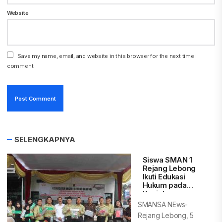
Website
Save my name, email, and website in this browser for the next time I
comment.
SELENGKAPNYA
Siswa SMAN 1
Rejang Lebong
Ikuti Edukasi
Hukum pada
Kegiatan
Pemusnahan
SMANSA NEws-
Barang Bukti
Rejang Lebong, 5
Kejari Rejang