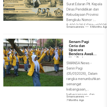
Surat Edaran Plt. Kepala
Dinas Pendidikan dan
Kebudayaan Provinsi
Bengkulu Nomor :
B.400.3/26.S/Dikbud/2026.
Smansanews
4 Months Ag
Senam Pagi
Ceria dan
Upacara
Bendera Awali
Hari Pertama
Masuk Semester
SMANSA News -
Genap 2026
Senin Pagi
(05/01/2026), Dalam
rangka menumbuhkan
semangat
kebangsaan,
kebersamaan, dan
Smansanews
mengawali kegiatan
7 Months Ago
pembelajaran di awal