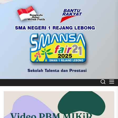
Skip
to
the
content
Smart School
SMA NEGERI 1 REJANG LEBONG