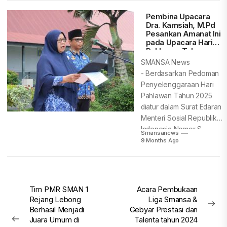
Semester Genap...
Pembina Upacara
Dra. Kamsiah, M.Pd
Pesankan Amanat Ini
pada Upacara Hari
Pahlawan Tahun
2025
SMANSA News
- Berdasarkan Pedoman
Penyelenggaraan Hari
Pahlawan Tahun 2025
diatur dalam Surat Edaran
Menteri Sosial Republik
Indonesia Nomor S-
Smansanews
816/MS/PB.06.00/10/2025,
9 Months Ago
SMA...
Post
Tim PMR SMAN 1
Acara Pembukaan
Rejang Lebong
Liga Smansa &
navigation
Nex
Berhasil Menjadi
Gebyar Prestasi dan
pos
Juara Umum di
Talenta tahun 2024
Previous