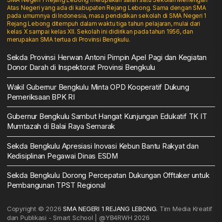
Atas Negeri yang ada di kabupaten Rejang Lebong. Sama dengan SMA
pada umumnya di Indonesia, masa pendidikan sekolah di SMA Negeri 1
Rejang Lebong ditempuh dalam waktu tiga tahun pelajaran, mulai dari
kelas X sampai kelas XII. Sekolah ini didirikan pada tahun 1956, dan
merupakan SMA tertua di Provinsi Bengkulu.
Sekda Provinsi Herwan Antoni Pimpin Apel Pagi dan Kegiatan
Donor Darah di Inspektorat Provinsi Bengkulu
Wakil Gubernur Bengkulu Minta OPD Kooperatif Dukung
Pemeriksaan BPK RI
Gubernur Bengkulu Sambut Hangat Kunjungan Edukatif TK IT
Mumtazah di Balai Raya Semarak
Sekda Bengkulu Apresiasi Inovasi Kebun Bantu Rakyat dan
Kedisiplinan Pegawai Dinas ESDM
Sekda Bengkulu Dorong Percepatan Dukungan Offtaker untuk
Pembangunan TPST Regional
Copyright © 2026
SMA NEGERI 1 REJANG LEBONG.
Tim Media Kreatif
dan Publikasi - Smart School | @YB4RWH 2026