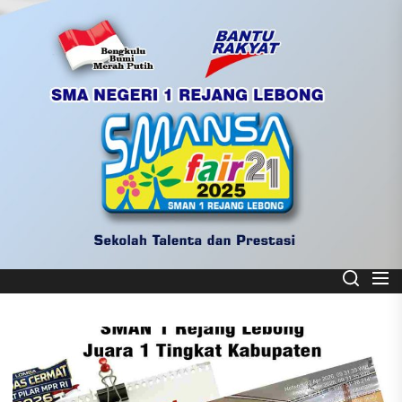
Skip
to
the
content
Smart School
SMA NEGERI 1 REJANG LEBONG