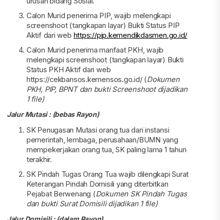
urusan bidang Sosial.
Calon Murid penerima PIP, wajib melengkapi
screenshoot (tangkapan layar) Bukti Status PIP
Aktif dari web
https://pip.kemendikdasmen.go.id/
Calon Murid penerima manfaat PKH, wajib
melengkapi screenshoot (tangkapan layar) Bukti
Status PKH Aktif dari web
https://cekbansos.kemensos.go.id/ (
Dokumen
PKH, PIP, BPNT dan bukti Screenshoot dijadikan
1 file)
Jalur Mutasi : (bebas Rayon)
SK Penugasan Mutasi orang tua dari instansi
pemerintah, lembaga, perusahaan/BUMN yang
mempekerjakan orang tua, SK paling lama 1 tahun
terakhir.
SK Pindah Tugas Orang Tua wajib dilengkapi Surat
Keterangan Pindah Domisili yang diterbitkan
Pejabat Berwenang (
Dokumen SK Pindah Tugas
dan bukti Surat Domisili dijadikan 1 file)
Jalur Domisili : (dalam Rayon)