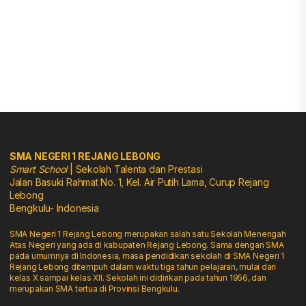
SMA NEGERI 1 REJANG LEBONG
Smart School
| Sekolah Talenta dan Prestasi
Jalan Basuki Rahmat No. 1, Kel. Air Putih Lama, Curup Rejang
Lebong
Bengkulu- Indonesia
SMA Negeri 1 Rejang Lebong merupakan salah satu Sekolah Menengah
Atas Negeri yang ada di kabupaten Rejang Lebong. Sama dengan SMA
pada umumnya di Indonesia, masa pendidikan sekolah di SMA Negeri 1
Rejang Lebong ditempuh dalam waktu tiga tahun pelajaran, mulai dari
kelas X sampai kelas XII. Sekolah ini didirikan pada tahun 1956, dan
merupakan SMA tertua di Provinsi Bengkulu.