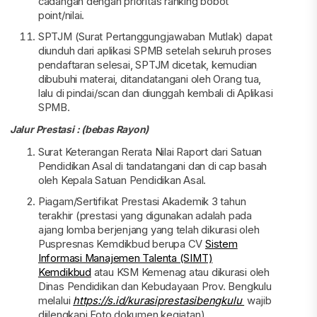
cadangan dengan prioritas ranking bobot
point/nilai.
SPTJM (Surat Pertanggungjawaban Mutlak) dapat
diunduh dari aplikasi SPMB setelah seluruh proses
pendaftaran selesai, SPTJM dicetak, kemudian
dibubuhi materai, ditandatangani oleh Orang tua,
lalu di pindai/scan dan diunggah kembali di Aplikasi
SPMB.
Jalur Prestasi : (bebas Rayon)
Surat Keterangan Rerata Nilai Raport dari Satuan
Pendidikan Asal di tandatangani dan di cap basah
oleh Kepala Satuan Pendidikan Asal.
Piagam/Sertifikat Prestasi Akademik 3 tahun
terakhir (prestasi yang digunakan adalah pada
ajang lomba berjenjang yang telah dikurasi oleh
Puspresnas Kemdikbud berupa CV
Sistem
Informasi Manajemen Talenta (SIMT)
Kemdikbud
atau KSM Kemenag atau dikurasi oleh
Dinas Pendidikan dan Kebudayaan Prov. Bengkulu
melalui
https://s.id/kurasiprestasibengkulu
wajib
diilengkapi Foto dokumen kegiatan)