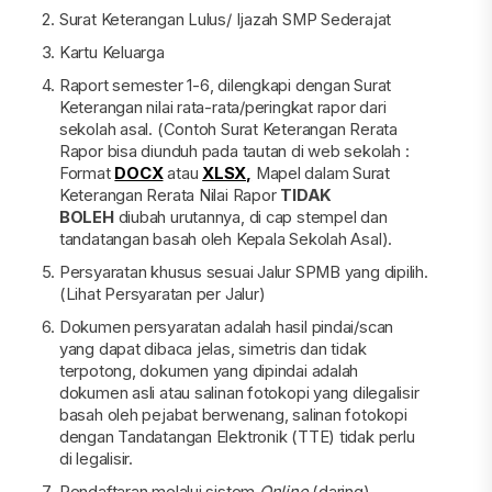
Surat Keterangan Lulus/ Ijazah SMP Sederajat
Kartu Keluarga
Raport semester 1-6, dilengkapi dengan Surat
Keterangan nilai rata-rata/peringkat rapor dari
sekolah asal. (Contoh Surat Keterangan Rerata
Rapor bisa diunduh pada tautan di web sekolah :
Format
DOCX
atau
XLSX,
Mapel dalam Surat
Keterangan Rerata Nilai Rapor
TIDAK
BOLEH
diubah urutannya, di cap stempel dan
tandatangan basah oleh Kepala Sekolah Asal).
Persyaratan khusus sesuai Jalur SPMB yang dipilih.
(Lihat Persyaratan per Jalur)
Dokumen persyaratan adalah hasil pindai/scan
yang dapat dibaca jelas, simetris dan tidak
terpotong, dokumen yang dipindai adalah
dokumen asli atau salinan fotokopi yang dilegalisir
basah oleh pejabat berwenang, salinan fotokopi
dengan Tandatangan Elektronik (TTE) tidak perlu
di legalisir.
Pendaftaran melalui sistem
Online
(daring)