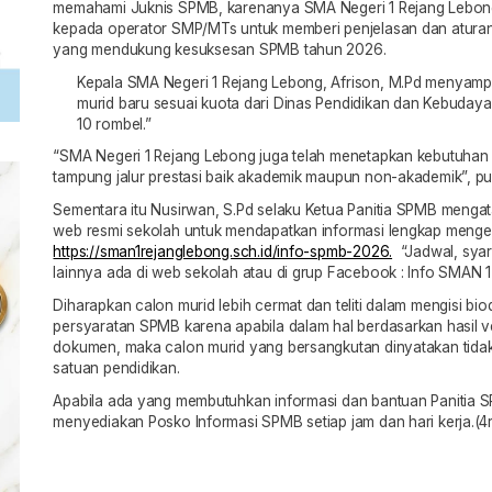
memahami Juknis SPMB, karenanya SMA Negeri 1 Rejang Lebong 
kepada operator SMP/MTs untuk memberi penjelasan dan aturan
yang mendukung kesuksesan SPMB tahun 2026.
Kepala SMA Negeri 1 Rejang Lebong, Afrison, M.Pd menyamp
murid baru sesuai kuota dari Dinas Pendidikan dan Kebuday
10 rombel.”
“SMA Negeri 1 Rejang Lebong juga telah menetapkan kebutuhan p
tampung jalur prestasi baik akademik maupun non-akademik”, p
Sementara itu Nusirwan, S.Pd selaku Ketua Panitia SPMB meng
web resmi sekolah untuk mendapatkan informasi lengkap menge
https://sman1rejanglebong.sch.id/info-spmb-2026.
“Jadwal, syara
lainnya ada di web sekolah atau di grup Facebook : Info SMAN 
Diharapkan calon murid lebih cermat dan teliti dalam mengisi 
persyaratan SPMB karena apabila dalam hal berdasarkan hasil ve
dokumen, maka calon murid yang bersangkutan dinyatakan tidak l
satuan pendidikan.
Apabila ada yang membutuhkan informasi dan bantuan Panitia
menyediakan Posko Informasi SPMB setiap jam dan hari kerja.(4