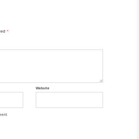
rked
*
Website
ment.