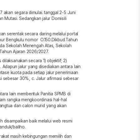
akan segara dimulai. tanggal 2-5 Juni
an Mutasi. Sedangkan jalur Domisili
n serentak secara daring melalui portal
rnur Bengkulu nomor O.150.Dikbud.Tahun
ada Sekolah Menengah Atas, Sekolah
 Tahun Ajaran 2026/2027.
ilaksanakan secara 1) objektif; 2)
i. Adapun jalur yang disediakan antara lain
rsentase kuota pada setiap jalur penerimaan
asi sebesar 30%, c. Jalur afirmasi sebesar
ara lain membentuk Panitia SPMB di
lam rangka mengkoordinasi hal-hal
rangtua dan calon murid yang akan
lah disampaikan baik melalui web resmi
anduk/baliho.
akat masih kebingungan memilih dan