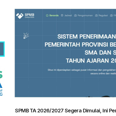
N 1 Rejang Lebong Masuk Top 100 Nasional SIMT Kemendikdasm
im 0409/Rejang Lebong Renovasi Lapangan Basket SMAN 1 untu
ANIS-SMANSA Sistem Manajemen Arsip dan Informasi Surat, Me
 LCC 4 Pilar MPR SMAN 1 RL, Wakili Rejang Lebong Menuju Tingk
 SMANSA Pramabansa Juara Umum di Mahoni Championship X
SPMB TA 2026/2027 Segera Dimulai, Ini P