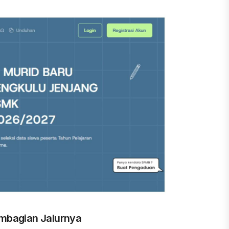
en, Peringkat 75 dari 9.300 SMA Indonesia
k Tingkatkan Prestasi Siswa
nuju Smart School – Edugital
at Provinsi
XIII 2026
embagian Jalurnya