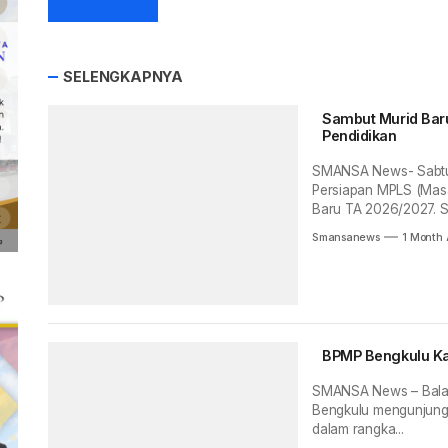
SELENGKAPNYA
Sambut Murid Baru
Pendidikan
SMANSA News- Sabtu 
Persiapan MPLS (Masa
Baru TA 2026/2027. Se
Smansanews
1 Month
BPMP Bengkulu K
SMANSA News – Balai 
Bengkulu mengunjung
dalam rangka...