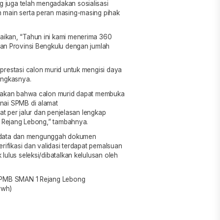
juga telah mengadakan sosialisasi
 main serta peran masing-masing pihak
aikan, “Tahun ini kami menerima 360
aan Provinsi Bengkulu dengan jumlah
restasi calon murid untuk mengisi daya
ungkasnya.
atakan bahwa calon murid dapat membuka
nai SPMB di alamat
t per jalur dan penjelasan lengkap
1 Rejang Lebong,” tambahnya.
biodata dan mengunggah dokumen
rifikasi dan validasi terdapat pemalsuan
ulus seleksi/dibatalkan kelulusan oleh
 SPMB SMAN 1 Rejang Lebong
rwh)