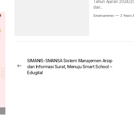
Tahun Ajaran 2024/20
dari...
Smansanews
2 Years 
Post
SIMANIS-SMANSA Sistem Manajemen Arsip
dan Informasi Surat, Menuju Smart School –
Previous
navigation
Edugital
post: