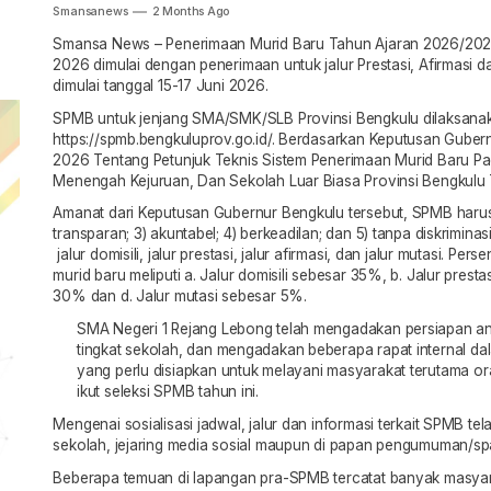
Smansanews
2 Months Ago
Smansa News – Penerimaan Murid Baru Tahun Ajaran 2026/2027 
2026 dimulai dengan penerimaan untuk jalur Prestasi, Afirmasi d
dimulai tanggal 15-17 Juni 2026.
SPMB untuk jenjang SMA/SMK/SLB Provinsi Bengkulu dilaksanaka
https://spmb.bengkuluprov.go.id/. Berdasarkan Keputusan Gube
2026 Tentang Petunjuk Teknis Sistem Penerimaan Murid Baru P
Menengah Kejuruan, Dan Sekolah Luar Biasa Provinsi Bengkulu
Amanat dari Keputusan Gubernur Bengkulu tersebut, SPMB harus d
transparan; 3) akuntabel; 4) berkeadilan; dan 5) tanpa diskriminas
jalur domisili, jalur prestasi, jalur afirmasi, dan jalur mutasi. Pe
murid baru meliputi a. Jalur domisili sebesar 35%, b. Jalur prest
30% dan d. Jalur mutasi sebesar 5%.
SMA Negeri 1 Rejang Lebong telah mengadakan persiapan ant
tingkat sekolah, dan mengadakan beberapa rapat internal da
yang perlu disiapkan untuk melayani masyarakat terutama o
ikut seleksi SPMB tahun ini.
Mengenai sosialisasi jadwal, jalur dan informasi terkait SPMB te
sekolah, jejaring media sosial maupun di papan pengumuman/sp
Beberapa temuan di lapangan pra-SPMB tercatat banyak masyar