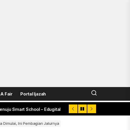
XIII 2026
en, Peringkat 75 dari 9.300 SMA Indonesia
k Tingkatkan Prestasi Siswa
 Fair
Portal Ijazah
nuju Smart School – Edugital
at Provinsi
Dimulai, Ini Pembagian Jalurnya
XIII 2026