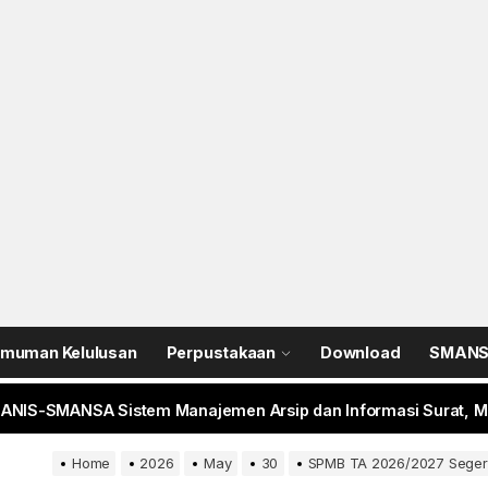
 SMANSA Pramabansa Juara Umum di Mahoni Championship X
N 1 Rejang Lebong Masuk Top 100 Nasional SIMT Kemendikdasm
im 0409/Rejang Lebong Renovasi Lapangan Basket SMAN 1 untu
muman Kelulusan
Perpustakaan
Download
SMANSA
ANIS-SMANSA Sistem Manajemen Arsip dan Informasi Surat, Me
 LCC 4 Pilar MPR SMAN 1 RL, Wakili Rejang Lebong Menuju Tingk
Home
2026
May
30
SPMB TA 2026/2027 Segera 
 SMANSA Pramabansa Juara Umum di Mahoni Championship X