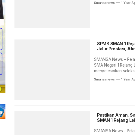
Smansanews
1 Year A
SPMB SMAN 1 Rejang Lebon
Jalur Prestasi, Af
SMANSA News – Pelak
SMA Negeri 1 Rejang 
menyelesaikan seleksi.
Smansanews
1 Year A
Pastikan Aman, Sa
SMAN 1 Rejang L
SMANSA News - Pelak