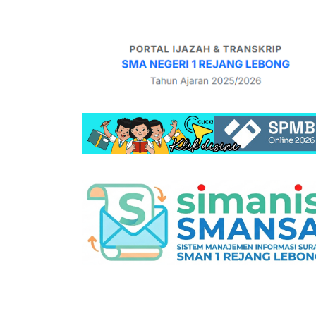
SMA
Kod
SIM
Tim
PMR