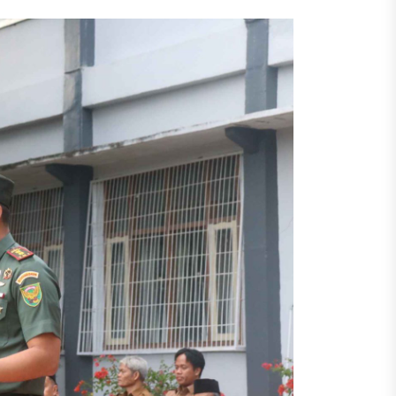
k Tingkatkan Prestasi Siswa
nuju Smart School – Edugital
at Provinsi
XIII 2026