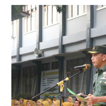
im 0409/Rejang Lebong Renovasi Lapangan Basket SMAN 1 untu
ANIS-SMANSA Sistem Manajemen Arsip dan Informasi Surat, Me
 LCC 4 Pilar MPR SMAN 1 RL, Wakili Rejang Lebong Menuju Tingk
 SMANSA Pramabansa Juara Umum di Mahoni Championship X