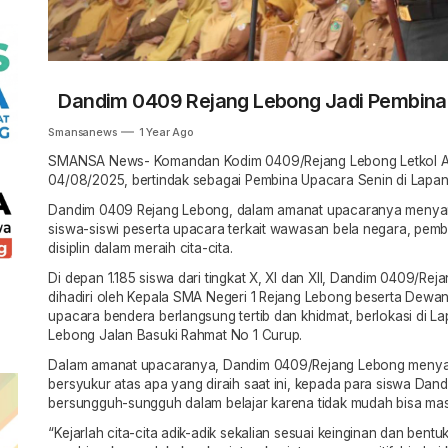
Dandim 0409 Rejang Lebong Jadi Pembina
Smansanews
1 Year Ago
SMANSA News- Komandan Kodim 0409/Rejang Lebong Letkol AR
04/08/2025, bertindak sebagai Pembina Upacara Senin di Lapa
Dandim 0409 Rejang Lebong, dalam amanat upacaranya menyam
siswa-siswi peserta upacara terkait wawasan bela negara, pemb
disiplin dalam meraih cita-cita.
Di depan 1.185 siswa dari tingkat X, XI dan XII, Dandim 0409/R
dihadiri oleh Kepala SMA Negeri 1 Rejang Lebong beserta Dewa
upacara bendera berlangsung tertib dan khidmat, berlokasi di 
Lebong Jalan Basuki Rahmat No 1 Curup.
Dalam amanat upacaranya, Dandim 0409/Rejang Lebong meny
bersyukur atas apa yang diraih saat ini, kepada para siswa Da
bersungguh-sungguh dalam belajar karena tidak mudah bisa mas
“Kejarlah cita-cita adik-adik sekalian sesuai keinginan dan bentu