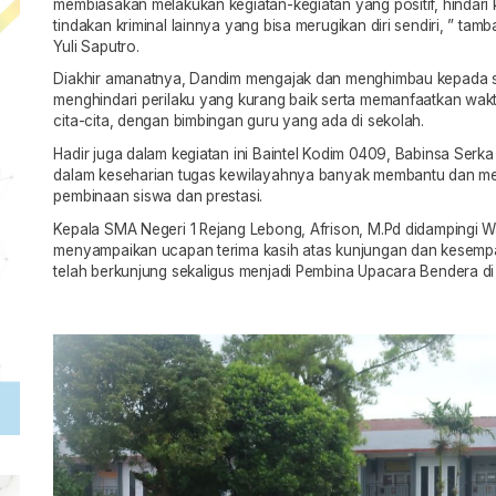
membiasakan melakukan kegiatan-kegiatan yang positif, hindari
tindakan kriminal lainnya yang bisa merugikan diri sendiri, ” t
Yuli Saputro.
Diakhir amanatnya, Dandim mengajak dan menghimbau kepada si
menghindari perilaku yang kurang baik serta memanfaatkan wak
cita-cita, dengan bimbingan guru yang ada di sekolah.
Hadir juga dalam kegiatan ini Baintel Kodim 0409, Babinsa Ser
dalam keseharian tugas kewilayahnya banyak membantu dan me
pembinaan siswa dan prestasi.
Kepala SMA Negeri 1 Rejang Lebong, Afrison, M.Pd didampingi 
menyampaikan ucapan terima kasih atas kunjungan dan kesem
telah berkunjung sekaligus menjadi Pembina Upacara Bendera di