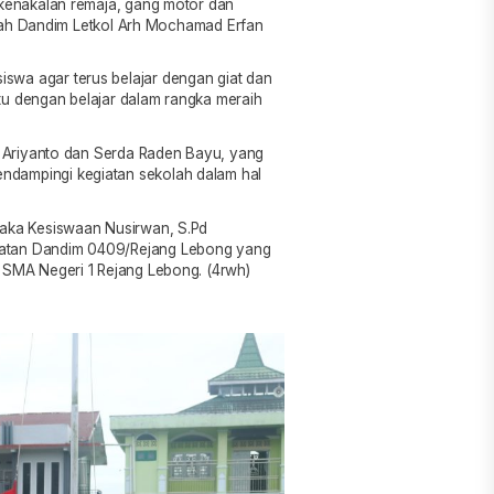
 kenakalan remaja, gang motor dan
ambah Dandim Letkol Arh Mochamad Erfan
swa agar terus belajar dengan giat dan
tu dengan belajar dalam rangka meraih
ka Ariyanto dan Serda Raden Bayu, yang
ndampingi kegiatan sekolah dalam hal
Waka Kesiswaan Nusirwan, S.Pd
patan Dandim 0409/Rejang Lebong yang
 SMA Negeri 1 Rejang Lebong. (4rwh)