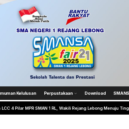
 SMANSA Pramabansa Juara Umum di Mahoni Championship X
N 1 Rejang Lebong Masuk Top 100 Nasional SIMT Kemendikdasm
im 0409/Rejang Lebong Renovasi Lapangan Basket SMAN 1 untu
ANIS-SMANSA Sistem Manajemen Arsip dan Informasi Surat, Me
muman Kelulusan
Perpustakaan
Download
SMANSA
 LCC 4 Pilar MPR SMAN 1 RL, Wakili Rejang Lebong Menuju Tingk
 SMANSA Pramabansa Juara Umum di Mahoni Championship X
N 1 Rejang Lebong Masuk Top 100 Nasional SIMT Kemendikdasm