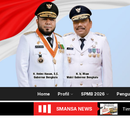
Skip
to
the
content
SMA NEGERI 1 REJANG LEBONG
Smart School
PMR
SMA
Kod
SIM
Home
Profil
SPMB 2026
Pengu
Tim
SMANSA NEWS
PMR
SMA