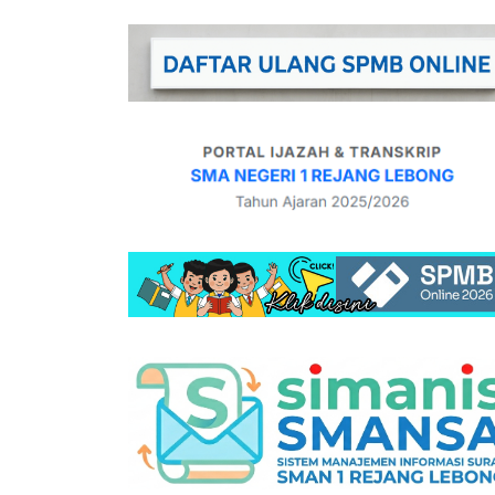
Kod
SIM
Tim
PMR