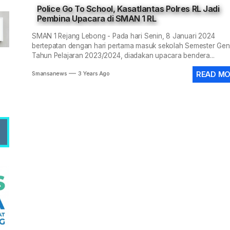
Police Go To School, Kasatlantas Polres RL Jadi
Pembina Upacara di SMAN 1 RL
im 0409/Rejang Lebong Renovasi Lapangan Basket SMAN 1 untu
SMAN 1 Rejang Lebong - Pada hari Senin, 8 Januari 2024
bertepatan dengan hari pertama masuk sekolah Semester Ge
ANIS-SMANSA Sistem Manajemen Arsip dan Informasi Surat, Me
Tahun Pelajaran 2023/2024, diadakan upacara bendera...
 LCC 4 Pilar MPR SMAN 1 RL, Wakili Rejang Lebong Menuju Tingk
READ M
Smansanews
3 Years Ago
 SMANSA Pramabansa Juara Umum di Mahoni Championship X