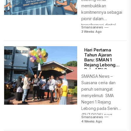
membuktikan
komitmennya sebagai
pionir dalam
transformasi digital
Smansanews
dunia pendidikan di
3 Weeks Ago
beralihnya era
modern...
Hari Pertama
Tahun Ajaran
Baru: SMAN 1
Rejang Lebong
Buka MPLS
Ramah, Aman,
SMANSA News –
dan
Suasana ceria dan
Menyenangkan
penuh semangat
menyelimuti SMA
Negeri 1 Rejang
Lebong pada Senin
(13/7/2026) pagi.
Smansanews
Menandai dimulainya...
4 Weeks Ago