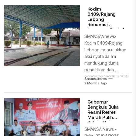
Kodim
0409/Rejang
Lebong
Renovasi
Lapangan Basket
SMAN 1 untuk
SMANSANnews-
Tingkatkan
Kodim 0409/Rejang
Prestasi Siswa
Lebong menunjukkan
aksi nyata dalam
mendukung dunia
pendidikan dan
pengembangan bakat
Smansanews
generasi muda.
2 Months Ago
Melalui program
rehabilitasi, TNI...
Gubernur
Bengkulu Buka
Resmi Retret
Merah Putih
Pelajar Rejang
Lebong
SMANSA News -