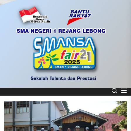
Skip
to
the
content
Smart School
SMA NEGERI 1 REJANG LEBONG