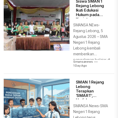
Siswa SMAN 1
Rejang Lebong
Ikuti Edukasi
Hukum pada
Kegiatan
Pemusnahan
SMANSA NEws-
Barang Bukti
Rejang Lebong, 5
Kejari Rejang
Agustus 2026 – SMA
Lebong
Negeri 1 Rejang
Lebong kembali
memberikan
pengalaman belajar di
Smansanews
luar kelas...
1 Day Ago
SMAN 1 Rejang
Lebong
Terapkan
‘SMART’,
Hadirkan
Pendidikan Masa
SMANSA News-SMA
Depan Berbasis
Negeri 1 Rejang
Digital
Lebong terus