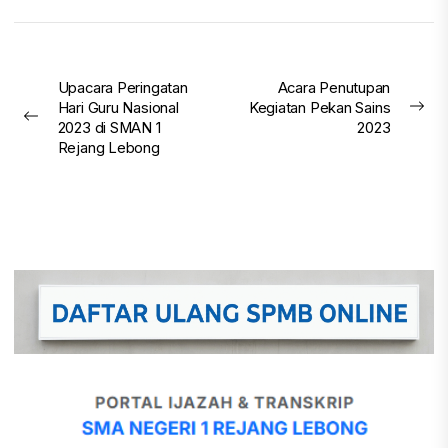
Post
Upacara Peringatan
Acara Penutupan
Hari Guru Nasional
Kegiatan Pekan Sains
Nex
navigation
Previous
2023 di SMAN 1
2023
pos
post:
Rejang Lebong