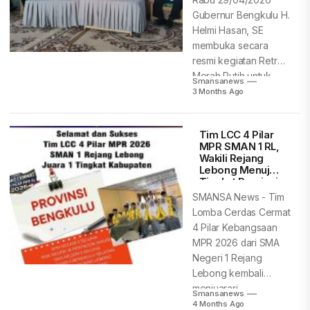
Rabu 29/04/2026
Gubernur Bengkulu H.
Helmi Hasan, SE
membuka secara
resmi kegiatan Retret
Merah Putih untuk
Smansanews
pelajar...
3 Months Ago
Tim LCC 4 Pilar
MPR SMAN 1 RL,
Wakili Rejang
Lebong Menuju
Tingkat Provinsi
SMANSA News - Tim
Lomba Cerdas Cermat
4 Pilar Kebangsaan
MPR 2026 dari SMA
Negeri 1 Rejang
Lebong kembali
menjuarari...
Smansanews
4 Months Ago