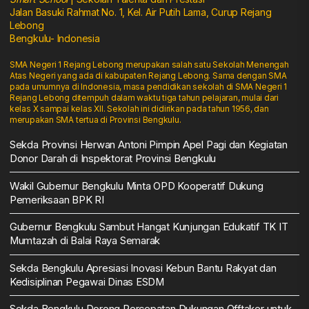
Jalan Basuki Rahmat No. 1, Kel. Air Putih Lama, Curup Rejang
Lebong
Bengkulu- Indonesia
SMA Negeri 1 Rejang Lebong merupakan salah satu Sekolah Menengah
Atas Negeri yang ada di kabupaten Rejang Lebong. Sama dengan SMA
pada umumnya di Indonesia, masa pendidikan sekolah di SMA Negeri 1
Rejang Lebong ditempuh dalam waktu tiga tahun pelajaran, mulai dari
kelas X sampai kelas XII. Sekolah ini didirikan pada tahun 1956, dan
merupakan SMA tertua di Provinsi Bengkulu.
Sekda Provinsi Herwan Antoni Pimpin Apel Pagi dan Kegiatan
Donor Darah di Inspektorat Provinsi Bengkulu
Wakil Gubernur Bengkulu Minta OPD Kooperatif Dukung
Pemeriksaan BPK RI
Gubernur Bengkulu Sambut Hangat Kunjungan Edukatif TK IT
Mumtazah di Balai Raya Semarak
Sekda Bengkulu Apresiasi Inovasi Kebun Bantu Rakyat dan
Kedisiplinan Pegawai Dinas ESDM