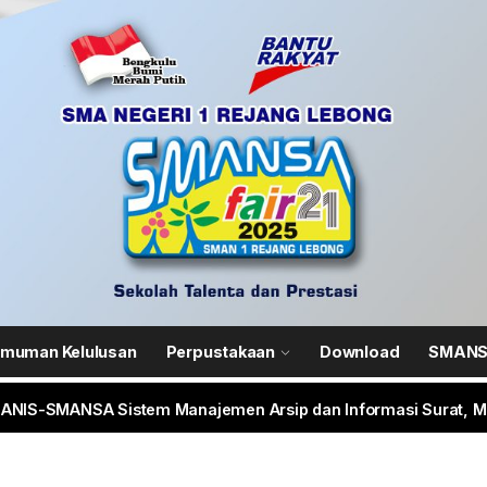
 SMANSA Pramabansa Juara Umum di Mahoni Championship X
N 1 Rejang Lebong Masuk Top 100 Nasional SIMT Kemendikdasm
im 0409/Rejang Lebong Renovasi Lapangan Basket SMAN 1 untu
muman Kelulusan
Perpustakaan
Download
SMANSA
ANIS-SMANSA Sistem Manajemen Arsip dan Informasi Surat, Me
 LCC 4 Pilar MPR SMAN 1 RL, Wakili Rejang Lebong Menuju Tingk
 SMANSA Pramabansa Juara Umum di Mahoni Championship X