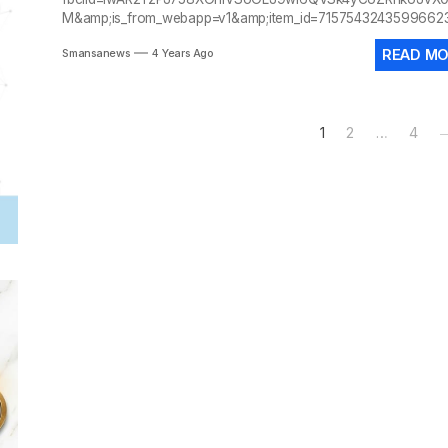
M&amp;is_from_webapp=v1&amp;item_id=715754324359966
READ M
Smansanews
4 Years Ago
Posts
1
2
…
4
pagination