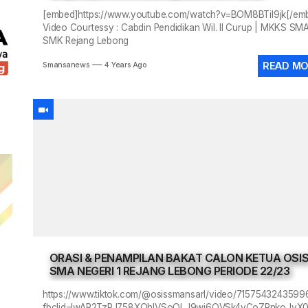
[embed]https://www.youtube.com/watch?v=BOM8BTil9jk[/em
Video Courtessy : Cabdin Pendidikan Wil. II Curup | MKKS SM
SMK Rejang Lebong
READ M
Smansanews
4 Years Ago
ORASI & PENAMPILAN BAKAT CALON KETUA OSI
SMA NEGERI 1 REJANG LEBONG PERIODE 22/23
https://www.tiktok.com/@osissmansarl/video/715754324359
fbclid=IwAR2TzPJ758XOhlVSoOLJ9wi6QVSk4yCoZRnkoJvX