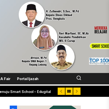
XIII 2026
en, Peringkat 75 dari 9.300 SMA Indonesia
k Tingkatkan Prestasi Siswa
 Fair
Portal Ijazah
nuju Smart School – Edugital
at Provinsi
XIII 2026