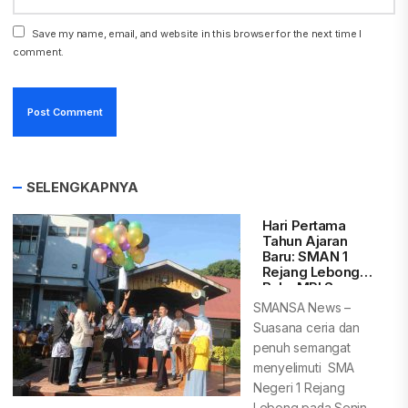
Save my name, email, and website in this browser for the next time I
comment.
SELENGKAPNYA
Hari Pertama
Tahun Ajaran
Baru: SMAN 1
Rejang Lebong
Buka MPLS
Ramah, Aman,
SMANSA News –
dan
Suasana ceria dan
Menyenangkan
penuh semangat
menyelimuti SMA
Negeri 1 Rejang
Lebong pada Senin