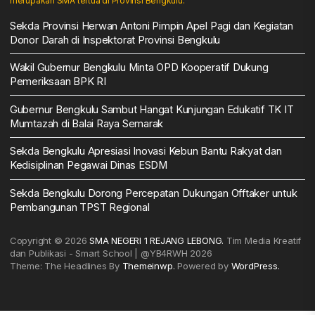
merupakan SMA tertua di Provinsi Bengkulu.
Sekda Provinsi Herwan Antoni Pimpin Apel Pagi dan Kegiatan
Donor Darah di Inspektorat Provinsi Bengkulu
Wakil Gubernur Bengkulu Minta OPD Kooperatif Dukung
Pemeriksaan BPK RI
Gubernur Bengkulu Sambut Hangat Kunjungan Edukatif TK IT
Mumtazah di Balai Raya Semarak
Sekda Bengkulu Apresiasi Inovasi Kebun Bantu Rakyat dan
Kedisiplinan Pegawai Dinas ESDM
Sekda Bengkulu Dorong Percepatan Dukungan Offtaker untuk
Pembangunan TPST Regional
Copyright © 2026
SMA NEGERI 1 REJANG LEBONG.
Tim Media Kreatif
dan Publikasi - Smart School | @YB4RWH 2026
Theme: The Headlines By
Themeinwp.
Powered by
WordPress.