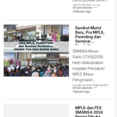
(13/7/2026) pagi.
Smansanews
Menandai dimulainya...
3 Weeks Ago
Sambut Murid
Baru, Pra MPLS,
Parenting dan
Seminar
Pendidikan
SMANSA News-
Sabtu 27/06/2026
telah dilaksanakan
kegiatan Persiapan
MPLS (Masa
Pengenalan
Lingkungan Sekolah),
Smansanews
bagi Murid Baru TA
1 Month Ago
2026/2027. Sekaligus
kegatan...
MPLS dan FES
SMANSA 2024
Resmi Dibuka,