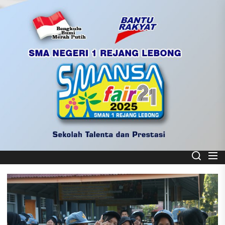
Skip
to
the
content
Smart School
SMA NEGERI 1 REJANG LEBONG