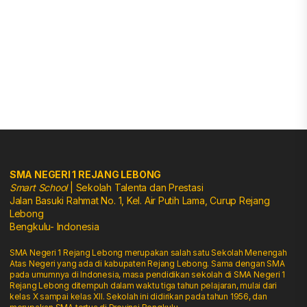
SMA NEGERI 1 REJANG LEBONG
Smart School
| Sekolah Talenta dan Prestasi
Jalan Basuki Rahmat No. 1, Kel. Air Putih Lama, Curup Rejang
Lebong
Bengkulu- Indonesia
SMA Negeri 1 Rejang Lebong merupakan salah satu Sekolah Menengah
Atas Negeri yang ada di kabupaten Rejang Lebong. Sama dengan SMA
pada umumnya di Indonesia, masa pendidikan sekolah di SMA Negeri 1
Rejang Lebong ditempuh dalam waktu tiga tahun pelajaran, mulai dari
kelas X sampai kelas XII. Sekolah ini didirikan pada tahun 1956, dan