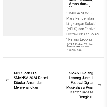
Aman dan
Menyenangkan
SMANSA NEWS-
Masa Pengenalan
Lingkungan Sekolah
(MPLS) dan Festival
Ekstrakurikuler SMAN
1 Rejang Lebong
2024 Rabu 17 Juli
Smansanews
2024 resmi...
2 Years Ago
Post
MPLS dan FES
SMAN 1 Rejang
SMANSA 2024 Resmi
Lebong Juara II
navigation
Previous
Dibuka, Aman dan
Festival Digital
post:
Nex
Menyenangkan
Musikalisasi Puisi
pos
Kantor Bahasa
Bengkulu