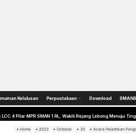
 SMANSA Pramabansa Juara Umum di Mahoni Championship X
N 1 Rejang Lebong Masuk Top 100 Nasional SIMT Kemendikdasm
im 0409/Rejang Lebong Renovasi Lapangan Basket SMAN 1 untu
ANIS-SMANSA Sistem Manajemen Arsip dan Informasi Surat, Me
muman Kelulusan
Perpustakaan
Download
SMANSA
 LCC 4 Pilar MPR SMAN 1 RL, Wakili Rejang Lebong Menuju Tingk
 SMANSA Pramabansa Juara Umum di Mahoni Championship X
Home
2023
October
30
Acara Pelantikan Peng
N 1 Rejang Lebong Masuk Top 100 Nasional SIMT Kemendikdasm