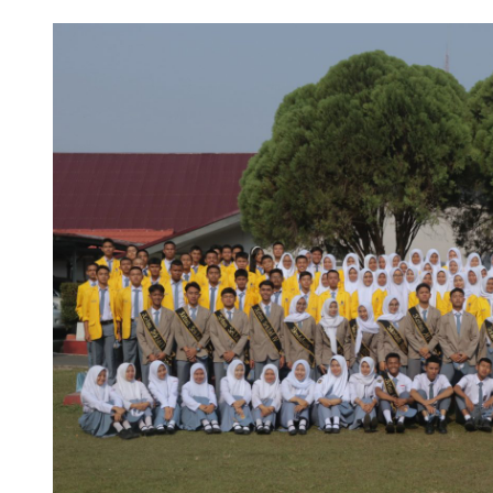
im 0409/Rejang Lebong Renovasi Lapangan Basket SMAN 1 untu
ANIS-SMANSA Sistem Manajemen Arsip dan Informasi Surat, Me
 LCC 4 Pilar MPR SMAN 1 RL, Wakili Rejang Lebong Menuju Tingk
 SMANSA Pramabansa Juara Umum di Mahoni Championship X