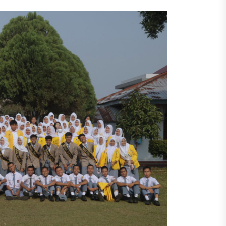
k Tingkatkan Prestasi Siswa
nuju Smart School – Edugital
at Provinsi
XIII 2026