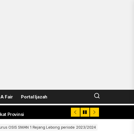
XIII 2026
en, Peringkat 75 dari 9.300 SMA Indonesia
k Tingkatkan Prestasi Siswa
nuju Smart School – Edugital
 Fair
Portal Ijazah
at Provinsi
XIII 2026
urus OSIS SMAN 1 Rejang Lebong periode 2023/2024
en, Peringkat 75 dari 9.300 SMA Indonesia