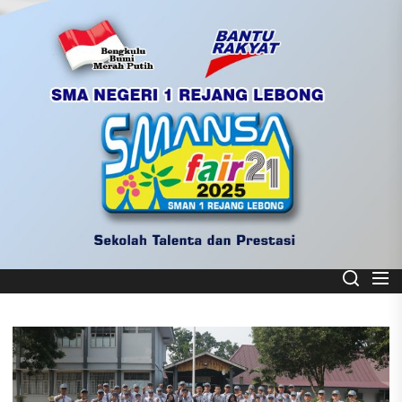
Skip
to
the
content
Smart School
SMA NEGERI 1 REJANG LEBONG