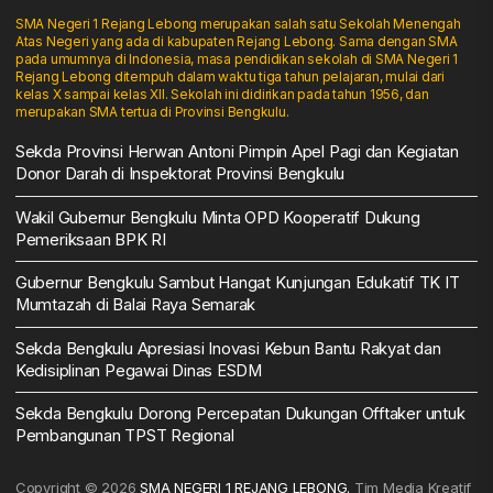
SMA Negeri 1 Rejang Lebong merupakan salah satu Sekolah Menengah
Atas Negeri yang ada di kabupaten Rejang Lebong. Sama dengan SMA
pada umumnya di Indonesia, masa pendidikan sekolah di SMA Negeri 1
Rejang Lebong ditempuh dalam waktu tiga tahun pelajaran, mulai dari
kelas X sampai kelas XII. Sekolah ini didirikan pada tahun 1956, dan
merupakan SMA tertua di Provinsi Bengkulu.
Sekda Provinsi Herwan Antoni Pimpin Apel Pagi dan Kegiatan
Donor Darah di Inspektorat Provinsi Bengkulu
Wakil Gubernur Bengkulu Minta OPD Kooperatif Dukung
Pemeriksaan BPK RI
Gubernur Bengkulu Sambut Hangat Kunjungan Edukatif TK IT
Mumtazah di Balai Raya Semarak
Sekda Bengkulu Apresiasi Inovasi Kebun Bantu Rakyat dan
Kedisiplinan Pegawai Dinas ESDM
Sekda Bengkulu Dorong Percepatan Dukungan Offtaker untuk
Pembangunan TPST Regional
Copyright © 2026
SMA NEGERI 1 REJANG LEBONG.
Tim Media Kreatif