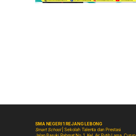
SMA NEGERI 1 REJANG LEBONG
Smart School
| Sekolah Talenta dan Prestasi
Jalan Basuki Rahmat No. 1, Kel. Air Putih Lama, Cur