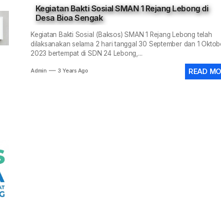
Kegiatan Bakti Sosial SMAN 1 Rejang Lebong di
 SMANSA Pramabansa Juara Umum di Mahoni Championship X
Desa Bioa Sengak
N 1 Rejang Lebong Masuk Top 100 Nasional SIMT Kemendikdasm
Kegiatan Bakti Sosial (Baksos) SMAN 1 Rejang Lebong telah
dilaksanakan selama 2 hari tanggal 30 September dan 1 Oktob
2023 bertempat di SDN 24 Lebong,...
im 0409/Rejang Lebong Renovasi Lapangan Basket SMAN 1 untu
READ M
Admin
3 Years Ago
ANIS-SMANSA Sistem Manajemen Arsip dan Informasi Surat, Me
 LCC 4 Pilar MPR SMAN 1 RL, Wakili Rejang Lebong Menuju Tingk
 SMANSA Pramabansa Juara Umum di Mahoni Championship X