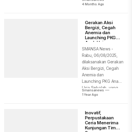
berbasis digital, Tata
4 Months Ago
Usaha...
Gerakan Aksi
Bergizi, Cegah
Anemia dan
Launching PKG
Anak Usia
Sekolah di SMAN
SMANSA News -
1 Rejang Lebong
Rabu, 06/08/2025,
dilaksanakan Gerakan
Aksi Bergizi, Cegah
Anemia dan
Launching PKG Anak
Usia Sekolah, yang
Smansanews
dilaksanakan oleh...
1 Year Ago
Inovatif,
Perpustakaan
Ceria Menerima
Kunjungan Tim