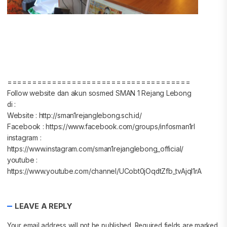
=====================================
Follow website dan akun sosmed SMAN 1 Rejang Lebong
di :
Website : http://sman1rejanglebong.sch.id/
Facebook : https://www.facebook.com/groups/infosman1rl
instagram :
https://www.instagram.com/sman1rejanglebong_official/
youtube :
https://www.youtube.com/channel/UCobt0jOqdtZfb_tvAjql1rA
LEAVE A REPLY
Your email address will not be published.
Required fields are marked