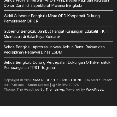
Sekda Provinsi Herwan Antoni Pimpin Apel Pagi dan Kegiatan
Donor Darah di Inspektorat Provinsi Bengkulu
Wakil Gubernur Bengkulu Minta OPD Kooperatif Dukung
Pemeriksaan BPK RI
Gubernur Bengkulu Sambut Hangat Kunjungan Edukatif TK IT
Mumtazah di Balai Raya Semarak
Sekda Bengkulu Apresiasi Inovasi Kebun Bantu Rakyat dan
Kedisiplinan Pegawai Dinas ESDM
Sekda Bengkulu Dorong Percepatan Dukungan Offtaker untuk
Pembangunan TPST Regional
Copyright © 2026
SMA NEGERI 1 REJANG LEBONG.
Tim Media Kreatif
dan Publikasi - Smart School | @YB4RWH 2026
Theme: The Headlines By
Themeinwp.
Powered by
WordPress.