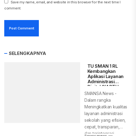
Save my name, email, and website in this browser for the next time I
comment.
SELENGKAPNYA
TU SMAN 1 RL
Kembangkan
Aplikasi Layanan
Administrasi
Digital SIAPTU-
SMANSA
SMANSA News -
Dalam rangka
Meningkatkan kualitas
layanan administrasi
sekolah yang efisien,
cepat, transparan,
dan terintegrasi
Smansanews