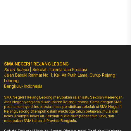
SMA NEGERI 1 REJANG LEBONG
Smart School
| Sekolah Talenta dan Prestasi
Jalan Basuki Rahmat No. 1, Kel. Air Putih Lama, Curup Rejang
Lebong
Bengkulu- Indonesia
SMA Negeri 1 Rejang Lebong merupakan salah satu Sekolah Menengah
Atas Negeri yang ada di kabupaten Rejang Lebong. Sama dengan SMA
pada umumnya di Indonesia, masa pendidikan sekolah di SMA Negeri 1
Rejang Lebong ditempuh dalam waktu tiga tahun pelajaran, mulai dari
kelas X sampai kelas XII. Sekolah ini didirikan pada tahun 1956, dan
merupakan SMA tertua di Provinsi Bengkulu.