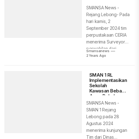
Surveyor
Perpusnas
SMANSA News -
Rejang Lebong- Pada
hari kamis, 2
September 2024 tim
perpustakaan CERIA
menerima Surveyor
perwakilan dari
Smansanews
Perpusnas dalam...
2 Years Ago
SMAN 1 RL
Implementasikan
Sekolah
Kawasan Bebas
Asap Rokok
SMANSA News -
SMAN 1 Rejang
Lebong pada 28
Agustus 2024
menerima kunjungan
Tim dari Dinas