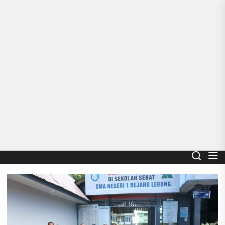
Skip
to
the
content
Smart School
SMA NEGERI 1 REJANG LEBONG