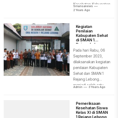
Kesehatan Kabupaten
Smansanews
Rejang Lebong...
2 Years Ago
Kegiatan
Penilaian
Kabupaten Sehat
di SMAN 1
Rejang Lebong
Pada hari Rabu, 06
September 2023,
dilaksanakan kegiatan
penilaian Kabupaten
Sehat dan SMAN 1
Rejang Lebong
menjadi salah satu
Admin
3 Years Ago
sekolah...
Pemeriksaan
Kesehatan Siswa
Kelas XI di SMAN
1 Rejang Lebong