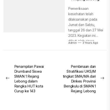
Pemeriksaan
kesehatan telah
dilaksanakan pada
Jumat dan Sabtu,
tanggal 26 dan 27 Mei
2023. Kegiatan ini
diikuti oleh siswa
Admin
3 Years Ago
kelas...
Post
Penampilan Pawai
Pembinaan dan
Drumband Siswa
Stratifikasi UKS/M
navigation
SMAN 1 Rejang
tingkat SMA/MA dari
Previous
Nex
Lebong dalam
Dinkes Provinsi
post:
pos
Rangka HUT kota
Bengkulu di SMAN 1
Curup ke 143
Rejang Lebong