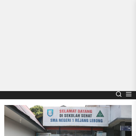
Skip
to
the
content
Smart School
SMA NEGERI 1 REJANG LEBONG