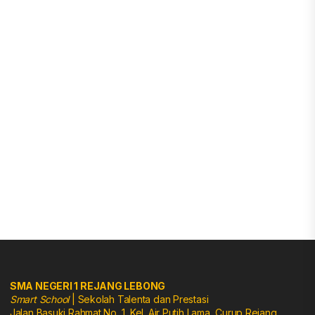
SMA NEGERI 1 REJANG LEBONG
Smart School
| Sekolah Talenta dan Prestasi
Jalan Basuki Rahmat No. 1, Kel. Air Putih Lama, Curup Rejang