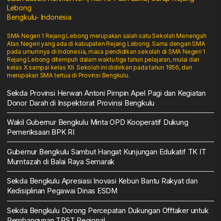
Lebong
Bengkulu- Indonesia
SMA Negeri 1 Rejang Lebong merupakan salah satu Sekolah Menengah
Atas Negeri yang ada di kabupaten Rejang Lebong. Sama dengan SMA
pada umumnya di Indonesia, masa pendidikan sekolah di SMA Negeri 1
Rejang Lebong ditempuh dalam waktu tiga tahun pelajaran, mulai dari
kelas X sampai kelas XII. Sekolah ini didirikan pada tahun 1956, dan
merupakan SMA tertua di Provinsi Bengkulu.
Sekda Provinsi Herwan Antoni Pimpin Apel Pagi dan Kegiatan
Donor Darah di Inspektorat Provinsi Bengkulu
Wakil Gubernur Bengkulu Minta OPD Kooperatif Dukung
Pemeriksaan BPK RI
Gubernur Bengkulu Sambut Hangat Kunjungan Edukatif TK IT
Mumtazah di Balai Raya Semarak
Sekda Bengkulu Apresiasi Inovasi Kebun Bantu Rakyat dan
Kedisiplinan Pegawai Dinas ESDM
Sekda Bengkulu Dorong Percepatan Dukungan Offtaker untuk
Pembangunan TPST Regional