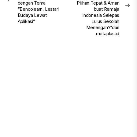
Previous
dengan Tema
Pilihan Tepat & Aman
post:
Nex
“Bencolearn, Lestari
buat Remaja
pos
Budaya Lewat
Indonesia Selepas
Aplikasi”
Lulus Sekolah
Menengah?”dari
metaplus.id