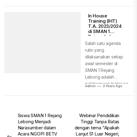
melakukan study...
In House
Training (IHT)
T.A. 2023/2024
di SMAN 1
Rejang Lebong
Salah satu agenda
rutin yang
dilaksanakan setiap
awal semester di
SMAN 1 Rejang
Lebong adalah
pelaksanaan In House
Admin
3 Years Ago
Training (IHT)....
Post
Siswa SMAN 1 Rejang
Webinar Pendidikan
Lebong Menjadi
Tinggi Tanpa Batas
navigation
Narasumber dalam
dengan tema “Apakah
Acara NGOPI BETV
Lanjut S1 Luar Negeri,