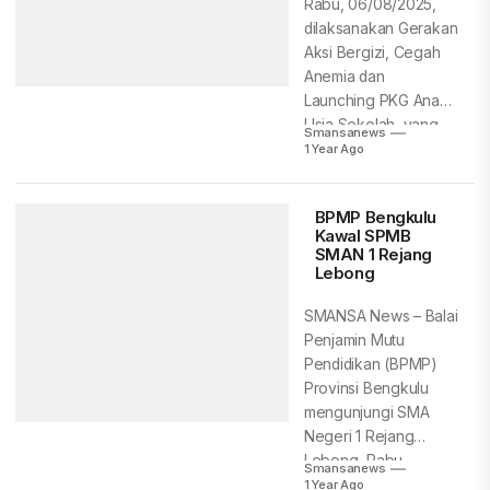
Rabu, 06/08/2025,
dilaksanakan Gerakan
Aksi Bergizi, Cegah
Anemia dan
Launching PKG Anak
Usia Sekolah, yang
Smansanews
dilaksanakan oleh...
1 Year Ago
BPMP Bengkulu
Kawal SPMB
SMAN 1 Rejang
Lebong
SMANSA News – Balai
Penjamin Mutu
Pendidikan (BPMP)
Provinsi Bengkulu
mengunjungi SMA
Negeri 1 Rejang
Lebong, Rabu
Smansanews
03/06/2025, dalam
1 Year Ago