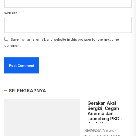
Website
Save my name, email, and website in this browser for the next time I
comment.
SELENGKAPNYA
Gerakan Aksi
Bergizi, Cegah
Anemia dan
Launching PKG
Anak Usia
Sekolah di SMAN
SMANSA News -
1 Rejang Lebong