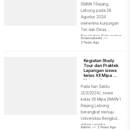
SMAN 1 Rejang
Lebong pada 28
Agustus 2024
menerima kunjungan
Tim dari Dinas
Kesehatan Kabupaten
Smansanews
Rejang Lebong...
2 Years Ago
Kegiatan Study
Tour dan Praktek
Lapangan siswa
kelas XII Mipa di
Universitas
Bengkulu
Pada hari Sabtu
(2/3/2024), siswa
kelas XII Mipa SMAN 1
Rejang Lebong
berangkat menuju
Universitas Bengkulu
dalam rangka
Admin
2 Years Ago