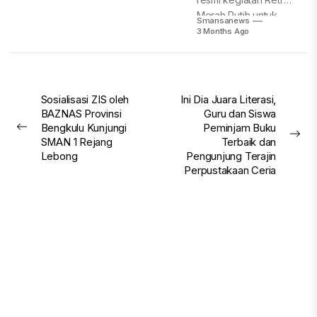
resmi kegiatan Retret
Merah Putih untuk
Smansanews
pelajar...
3 Months Ago
Post
Sosialisasi ZIS oleh
Ini Dia Juara Literasi,
BAZNAS Provinsi
Guru dan Siswa
navigation
Bengkulu Kunjungi
Peminjam Buku
Previous
Nex
SMAN 1 Rejang
Terbaik dan
post:
pos
Lebong
Pengunjung Terajin
Perpustakaan Ceria