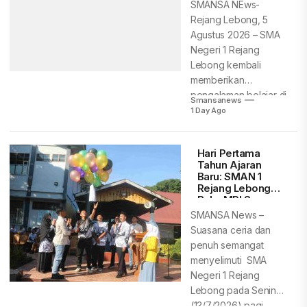
Pemusnahan
SMANSA NEws-
Barang Bukti
Rejang Lebong, 5
Kejari Rejang
Agustus 2026 – SMA
Lebong
Negeri 1 Rejang
Lebong kembali
memberikan
pengalaman belajar di
Smansanews
luar kelas...
1 Day Ago
Hari Pertama
Tahun Ajaran
Baru: SMAN 1
Rejang Lebong
Buka MPLS
Ramah, Aman,
SMANSA News –
dan
Suasana ceria dan
Menyenangkan
penuh semangat
menyelimuti SMA
Negeri 1 Rejang
Lebong pada Senin
(13/7/2026) pagi.