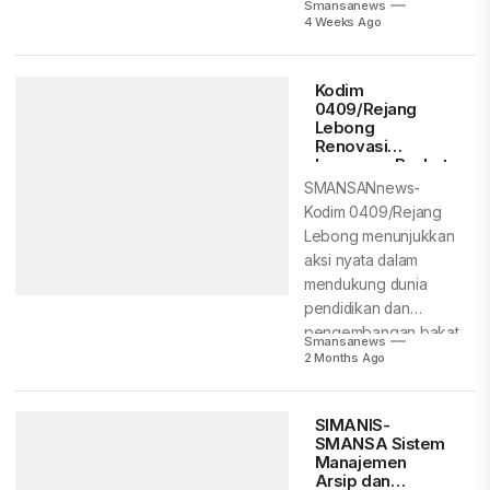
Smansanews
Menandai dimulainya...
4 Weeks Ago
Kodim
0409/Rejang
Lebong
Renovasi
Lapangan Basket
SMAN 1 untuk
SMANSANnews-
Tingkatkan
Kodim 0409/Rejang
Prestasi Siswa
Lebong menunjukkan
aksi nyata dalam
mendukung dunia
pendidikan dan
pengembangan bakat
Smansanews
generasi muda.
2 Months Ago
Melalui program
rehabilitasi, TNI...
SIMANIS-
SMANSA Sistem
Manajemen
Arsip dan