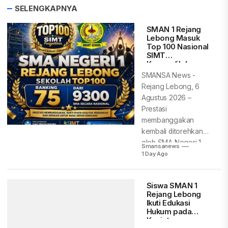
SELENGKAPNYA
SMAN 1 Rejang
Lebong Masuk
Top 100 Nasional
SIMT
Kemendikdasme
n, Peringkat 75
SMANSA News -
dari 9.300 SMA
Rejang Lebong, 6
Indonesia
Agustus 2026 –
Prestasi
membanggakan
kembali ditorehkan
oleh SMA Negeri 1
Smansanews
Rejang Lebong.
1 Day Ago
Berdasarkan...
Siswa SMAN 1
Rejang Lebong
Ikuti Edukasi
Hukum pada
Kegiatan