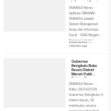
Informasi Surat,
Menuju Smart
SMANSA News -
School – Edugital
Aplikasi SIMANIS-
SMANSA adalah
Sistem Manajemen
Arsip dan Informasi
Surat - SMA Negeri 1
Rejang Lebong,
Smansanews
aplikasi Digitalisasi...
2 Months Ago
Gubernur
Bengkulu Buka
Resmi Retret
Merah Putih
Pelajar Rejang
Lebong
SMANSA News -
Rabu 29/04/2026
Gubernur Bengkulu H.
Helmi Hasan, SE
membuka secara