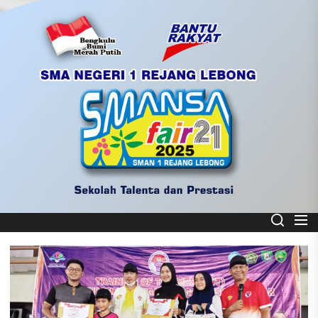
Skip
to
the
content
Smart School
SMA NEGERI 1 REJANG LEBONG