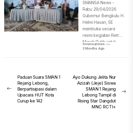
Lebong
SMANSA News -
Rabu 29/04/2026
Gubernur Bengkulu H.
Helmi Hasan, SE
membuka secara
resmi kegiatan Retret
Merah Putih untuk
Smansanews
pelajar...
3 Months Ago
Post
Paduan Suara SMAN 1
Ayo Dukung Jelita Nur
Rejang Lebong,
Azizah (Jeje) Siswa
navigation
Berpartisipasi dalam
SMAN 1 Rejang
Previous
Nex
Upacara HUT Kota
Lebong Tampil di
post:
pos
Curup ke 142
Rising Star Dangdut
MNC RCTI+