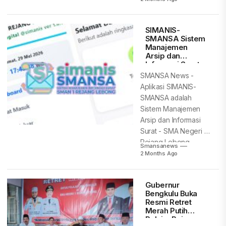
Melalui program
rehabilitasi, TNI...
SIMANIS-
SMANSA Sistem
Manajemen
Arsip dan
Informasi Surat,
Menuju Smart
SMANSA News -
School – Edugital
Aplikasi SIMANIS-
SMANSA adalah
Sistem Manajemen
Arsip dan Informasi
Surat - SMA Negeri 1
Rejang Lebong,
Smansanews
aplikasi Digitalisasi...
2 Months Ago
Gubernur
Bengkulu Buka
Resmi Retret
Merah Putih
Pelajar Rejang