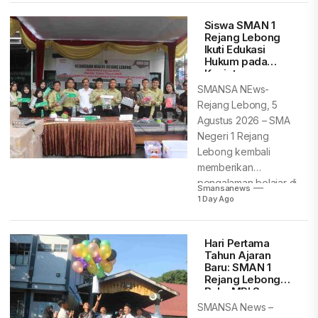
Siswa SMAN 1
Rejang Lebong
Ikuti Edukasi
Hukum pada
Kegiatan
Pemusnahan
SMANSA NEws-
Barang Bukti
Rejang Lebong, 5
Kejari Rejang
Agustus 2026 – SMA
Lebong
Negeri 1 Rejang
Lebong kembali
memberikan
pengalaman belajar di
Smansanews
luar kelas...
1 Day Ago
Hari Pertama
Tahun Ajaran
Baru: SMAN 1
Rejang Lebong
Buka MPLS
Ramah, Aman,
SMANSA News –
dan