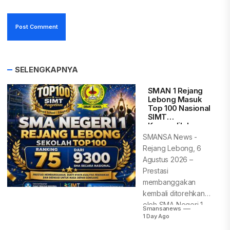
SELENGKAPNYA
SMAN 1 Rejang
Lebong Masuk
Top 100 Nasional
SIMT
Kemendikdasme
n, Peringkat 75
SMANSA News -
dari 9.300 SMA
Rejang Lebong, 6
Indonesia
Agustus 2026 –
Prestasi
membanggakan
kembali ditorehkan
oleh SMA Negeri 1
Smansanews
Rejang Lebong.
1 Day Ago
Berdasarkan...