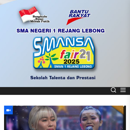
Skip
to
the
content
Smart School
SMA NEGERI 1 REJANG LEBONG