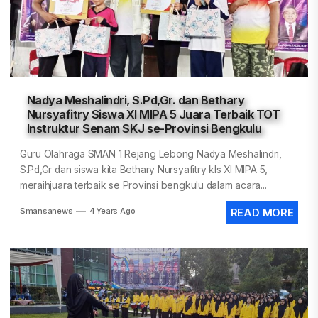
Nadya Meshalindri, S.Pd,Gr. dan Bethary
Nursyafitry Siswa XI MIPA 5 Juara Terbaik TOT
Instruktur Senam SKJ se-Provinsi Bengkulu
Guru Olahraga SMAN 1 Rejang Lebong Nadya Meshalindri,
S.Pd,Gr dan siswa kita Bethary Nursyafitry kls XI MIPA 5,
meraihjuara terbaik se Provinsi bengkulu dalam acara...
Smansanews
4 Years Ago
READ MORE