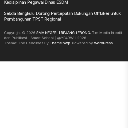
Kedisiplinan Pegawai Dinas ESDM
Sekda Bengkulu Dorong Percepatan Dukungan Offtaker untuk
Pembangunan TPST Regional
Copyright © 2026
SMA NEGERI 1 REJANG LEBONG.
Tim Media Kreatif
dan Publikasi - Smart School | @YB4RWH 2026
Theme: The Headlines By
Themeinwp.
Powered by
WordPress.