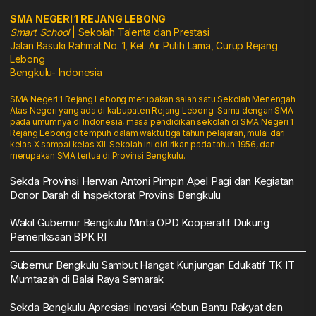
SMA NEGERI 1 REJANG LEBONG
Smart School
| Sekolah Talenta dan Prestasi
Jalan Basuki Rahmat No. 1, Kel. Air Putih Lama, Curup Rejang
Lebong
Bengkulu- Indonesia
SMA Negeri 1 Rejang Lebong merupakan salah satu Sekolah Menengah
Atas Negeri yang ada di kabupaten Rejang Lebong. Sama dengan SMA
pada umumnya di Indonesia, masa pendidikan sekolah di SMA Negeri 1
Rejang Lebong ditempuh dalam waktu tiga tahun pelajaran, mulai dari
kelas X sampai kelas XII. Sekolah ini didirikan pada tahun 1956, dan
merupakan SMA tertua di Provinsi Bengkulu.
Sekda Provinsi Herwan Antoni Pimpin Apel Pagi dan Kegiatan
Donor Darah di Inspektorat Provinsi Bengkulu
Wakil Gubernur Bengkulu Minta OPD Kooperatif Dukung
Pemeriksaan BPK RI
Gubernur Bengkulu Sambut Hangat Kunjungan Edukatif TK IT
Mumtazah di Balai Raya Semarak
Sekda Bengkulu Apresiasi Inovasi Kebun Bantu Rakyat dan