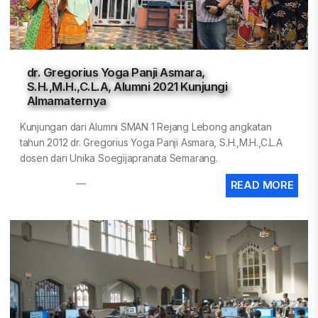
dr. Gregorius Yoga Panji Asmara,
S.H.,M.H.,C.L.A, Alumni 2021 Kunjungi
Almamaternya
Kunjungan dari Alumni SMAN 1 Rejang Lebong angkatan
tahun 2012 dr. Gregorius Yoga Panji Asmara, S.H.,M.H.,C.L.A
dosen dari Unika Soegijapranata Semarang.
Smansanews
4 Years Ago
READ MORE