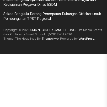
Kedisiplinan Pegawai Dinas ESDM
Sekda Bengkulu Dorong Percepatan Dukungan Offtaker untuk
Pembangunan TPST Regional
Copyright © 2026
SMA NEGERI 1 REJANG LEBONG.
Tim Media Kreatif
dan Publikasi - Smart School | @YB4RWH 2026
Theme: The Headlines By
Themeinwp.
Powered by
WordPress.