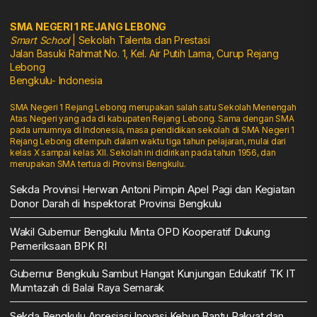
SMA NEGERI 1 REJANG LEBONG
Smart School
| Sekolah Talenta dan Prestasi
Jalan Basuki Rahmat No. 1, Kel. Air Putih Lama, Curup Rejang
Lebong
Bengkulu- Indonesia
SMA Negeri 1 Rejang Lebong merupakan salah satu Sekolah Menengah
Atas Negeri yang ada di kabupaten Rejang Lebong. Sama dengan SMA
pada umumnya di Indonesia, masa pendidikan sekolah di SMA Negeri 1
Rejang Lebong ditempuh dalam waktu tiga tahun pelajaran, mulai dari
kelas X sampai kelas XII. Sekolah ini didirikan pada tahun 1956, dan
merupakan SMA tertua di Provinsi Bengkulu.
Sekda Provinsi Herwan Antoni Pimpin Apel Pagi dan Kegiatan
Donor Darah di Inspektorat Provinsi Bengkulu
Wakil Gubernur Bengkulu Minta OPD Kooperatif Dukung
Pemeriksaan BPK RI
Gubernur Bengkulu Sambut Hangat Kunjungan Edukatif TK IT
Mumtazah di Balai Raya Semarak
Sekda Bengkulu Apresiasi Inovasi Kebun Bantu Rakyat dan