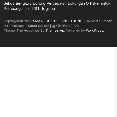
Sekda Bengkulu Dorong Percepatan Dukungan Offtaker untuk
Pembangunan TPST Regional
Copyright © 2026
SMA NEGERI 1 REJANG LEBONG.
Tim Media Kreatif
dan Publikasi - Smart School | @YB4RWH 2026
Theme: The Headlines By
Themeinwp.
Powered by
WordPress.