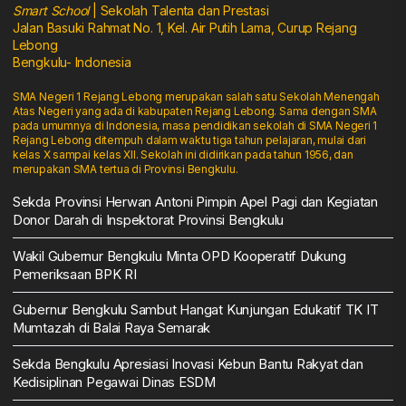
Smart School
| Sekolah Talenta dan Prestasi
Jalan Basuki Rahmat No. 1, Kel. Air Putih Lama, Curup Rejang
Lebong
Bengkulu- Indonesia
SMA Negeri 1 Rejang Lebong merupakan salah satu Sekolah Menengah
Atas Negeri yang ada di kabupaten Rejang Lebong. Sama dengan SMA
pada umumnya di Indonesia, masa pendidikan sekolah di SMA Negeri 1
Rejang Lebong ditempuh dalam waktu tiga tahun pelajaran, mulai dari
kelas X sampai kelas XII. Sekolah ini didirikan pada tahun 1956, dan
merupakan SMA tertua di Provinsi Bengkulu.
Sekda Provinsi Herwan Antoni Pimpin Apel Pagi dan Kegiatan
Donor Darah di Inspektorat Provinsi Bengkulu
Wakil Gubernur Bengkulu Minta OPD Kooperatif Dukung
Pemeriksaan BPK RI
Gubernur Bengkulu Sambut Hangat Kunjungan Edukatif TK IT
Mumtazah di Balai Raya Semarak
Sekda Bengkulu Apresiasi Inovasi Kebun Bantu Rakyat dan
Kedisiplinan Pegawai Dinas ESDM