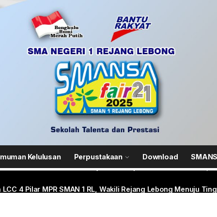
 SMANSA Pramabansa Juara Umum di Mahoni Championship X
N 1 Rejang Lebong Masuk Top 100 Nasional SIMT Kemendikdasm
im 0409/Rejang Lebong Renovasi Lapangan Basket SMAN 1 untu
muman Kelulusan
Perpustakaan
Download
SMANSA
ANIS-SMANSA Sistem Manajemen Arsip dan Informasi Surat, Me
 LCC 4 Pilar MPR SMAN 1 RL, Wakili Rejang Lebong Menuju Tingk
 SMANSA Pramabansa Juara Umum di Mahoni Championship X