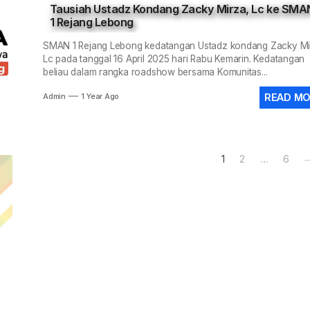
Tausiah Ustadz Kondang Zacky Mirza, Lc ke SMA
1 Rejang Lebong
SMAN 1 Rejang Lebong kedatangan Ustadz kondang Zacky Mi
Lc pada tanggal 16 April 2025 hari Rabu Kemarin. Kedatangan
beliau dalam rangka roadshow bersama Komunitas...
READ M
Admin
1 Year Ago
Posts
1
2
…
6
pagination