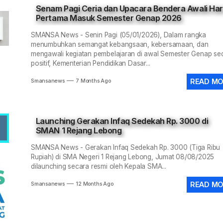
Senam Pagi Ceria dan Upacara Bendera Awali Har
N 1 Rejang Lebong Masuk Top 100 Nasional SIMT Kemendikdasm
Pertama Masuk Semester Genap 2026
im 0409/Rejang Lebong Renovasi Lapangan Basket SMAN 1 untu
SMANSA News - Senin Pagi (05/01/2026), Dalam rangka
menumbuhkan semangat kebangsaan, kebersamaan, dan
mengawali kegiatan pembelajaran di awal Semester Genap se
ANIS-SMANSA Sistem Manajemen Arsip dan Informasi Surat, Me
positif, Kementerian Pendidikan Dasar...
 LCC 4 Pilar MPR SMAN 1 RL, Wakili Rejang Lebong Menuju Tingk
READ M
Smansanews
7 Months Ago
 SMANSA Pramabansa Juara Umum di Mahoni Championship X
Launching Gerakan Infaq Sedekah Rp. 3000 di
SMAN 1 Rejang Lebong
SMANSA News - Gerakan Infaq Sedekah Rp. 3000 (Tiga Ribu
Rupiah) di SMA Negeri 1 Rejang Lebong, Jumat 08/08/2025
dilaunching secara resmi oleh Kepala SMA...
READ M
Smansanews
12 Months Ago