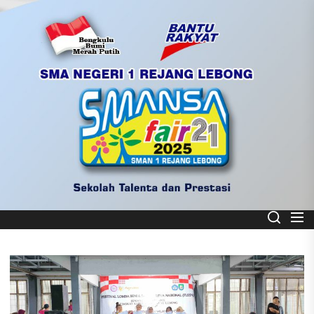
Skip
to
the
content
Smart School
SMA NEGERI 1 REJANG LEBONG