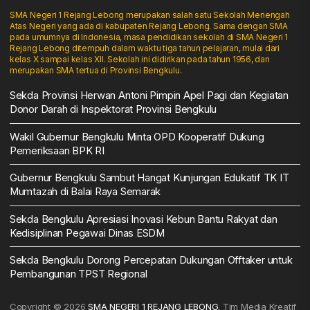
SMA Negeri 1 Rejang Lebong merupakan salah satu Sekolah Menengah
Atas Negeri yang ada di kabupaten Rejang Lebong. Sama dengan SMA
pada umumnya di Indonesia, masa pendidikan sekolah di SMA Negeri 1
Rejang Lebong ditempuh dalam waktu tiga tahun pelajaran, mulai dari
kelas X sampai kelas XII. Sekolah ini didirikan pada tahun 1956, dan
merupakan SMA tertua di Provinsi Bengkulu.
Sekda Provinsi Herwan Antoni Pimpin Apel Pagi dan Kegiatan
Donor Darah di Inspektorat Provinsi Bengkulu
Wakil Gubernur Bengkulu Minta OPD Kooperatif Dukung
Pemeriksaan BPK RI
Gubernur Bengkulu Sambut Hangat Kunjungan Edukatif TK IT
Mumtazah di Balai Raya Semarak
Sekda Bengkulu Apresiasi Inovasi Kebun Bantu Rakyat dan
Kedisiplinan Pegawai Dinas ESDM
Sekda Bengkulu Dorong Percepatan Dukungan Offtaker untuk
Pembangunan TPST Regional
Copyright © 2026
SMA NEGERI 1 REJANG LEBONG.
Tim Media Kreatif