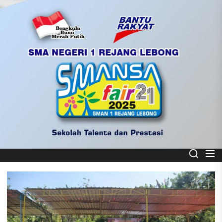
Skip
to
the
content
Smart School
SMA NEGERI 1 REJANG LEBONG