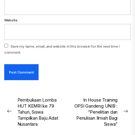
Website
Save my name, email, and website in this browser for the next time I
comment.
Post
Pembukaan Lomba
In House Training
HUT KEMRI ke 79
OPSI Gandeng UNIB :
navigation
Tahun, Siswa
“Penelitian dan
Previous
Nex
Tampilkan Baju Adat
Penulisan Ilmiah Bagi
post:
pos
Nusantara
Siswa”