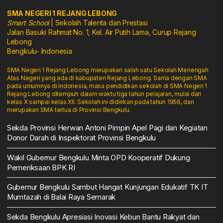
SMA NEGERI 1 REJANG LEBONG
Smart School
| Sekolah Talenta dan Prestasi
Jalan Basuki Rahmat No. 1, Kel. Air Putih Lama, Curup Rejang
Lebong
Bengkulu- Indonesia
SMA Negeri 1 Rejang Lebong merupakan salah satu Sekolah Menengah
Atas Negeri yang ada di kabupaten Rejang Lebong. Sama dengan SMA
pada umumnya di Indonesia, masa pendidikan sekolah di SMA Negeri 1
Rejang Lebong ditempuh dalam waktu tiga tahun pelajaran, mulai dari
kelas X sampai kelas XII. Sekolah ini didirikan pada tahun 1956, dan
merupakan SMA tertua di Provinsi Bengkulu.
Sekda Provinsi Herwan Antoni Pimpin Apel Pagi dan Kegiatan
Donor Darah di Inspektorat Provinsi Bengkulu
Wakil Gubernur Bengkulu Minta OPD Kooperatif Dukung
Pemeriksaan BPK RI
Gubernur Bengkulu Sambut Hangat Kunjungan Edukatif TK IT
Mumtazah di Balai Raya Semarak
Sekda Bengkulu Apresiasi Inovasi Kebun Bantu Rakyat dan