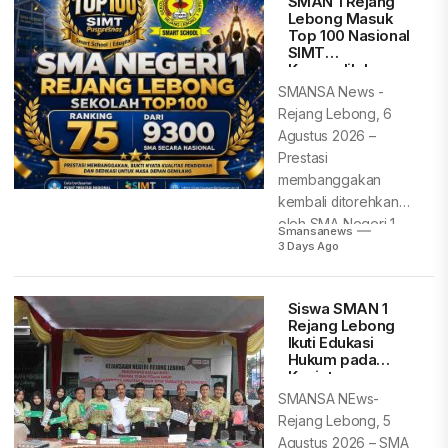
SMAN 1 Rejang
Lebong Masuk
Top 100 Nasional
SIMT
Kemendikdasme
n, Peringkat 75
SMANSA News -
dari 9.300 SMA
Rejang Lebong, 6
Indonesia
Agustus 2026 –
Prestasi
membanggakan
kembali ditorehkan
oleh SMA Negeri 1
Smansanews
Rejang Lebong.
3 Days Ago
Berdasarkan...
Siswa SMAN 1
Rejang Lebong
Ikuti Edukasi
Hukum pada
Kegiatan
Pemusnahan
SMANSA NEws-
Barang Bukti
Rejang Lebong, 5
Kejari Rejang
Agustus 2026 – SMA
Lebong