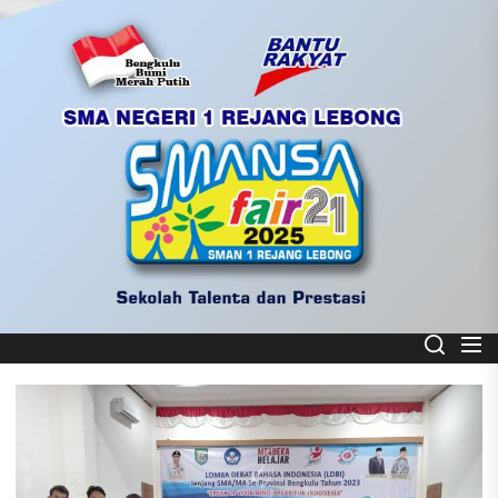
Skip
to
the
content
Smart School
SMA NEGERI 1 REJANG LEBONG