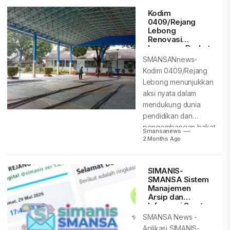
Kodim
0409/Rejang
Lebong
Renovasi
Lapangan Basket
SMAN 1 untuk
SMANSANnews-
Tingkatkan
Kodim 0409/Rejang
Prestasi Siswa
Lebong menunjukkan
aksi nyata dalam
mendukung dunia
pendidikan dan
pengembangan bakat
Smansanews
generasi muda.
2 Months Ago
Melalui program
rehabilitasi, TNI...
SIMANIS-
SMANSA Sistem
Manajemen
Arsip dan
Informasi Surat,
Menuju Smart
SMANSA News -
School – Edugital
Aplikasi SIMANIS-