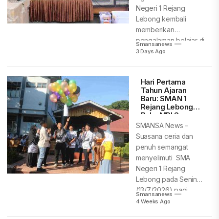
Negeri 1 Rejang
Lebong kembali
memberikan
pengalaman belajar di
Smansanews
luar kelas...
3 Days Ago
Hari Pertama
Tahun Ajaran
Baru: SMAN 1
Rejang Lebong
Buka MPLS
Ramah, Aman,
SMANSA News –
dan
Suasana ceria dan
Menyenangkan
penuh semangat
menyelimuti SMA
Negeri 1 Rejang
Lebong pada Senin
(13/7/2026) pagi.
Smansanews
Menandai dimulainya...
4 Weeks Ago