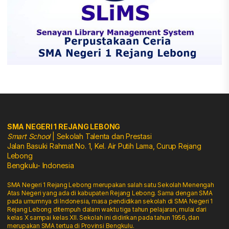
SMA NEGERI 1 REJANG LEBONG
Smart School
| Sekolah Talenta dan Prestasi
Jalan Basuki Rahmat No. 1, Kel. Air Putih Lama, Curup Rejang
Lebong
Bengkulu- Indonesia
SMA Negeri 1 Rejang Lebong merupakan salah satu Sekolah Menengah
Atas Negeri yang ada di kabupaten Rejang Lebong. Sama dengan SMA
pada umumnya di Indonesia, masa pendidikan sekolah di SMA Negeri 1
Rejang Lebong ditempuh dalam waktu tiga tahun pelajaran, mulai dari
kelas X sampai kelas XII. Sekolah ini didirikan pada tahun 1956, dan
merupakan SMA tertua di Provinsi Bengkulu.