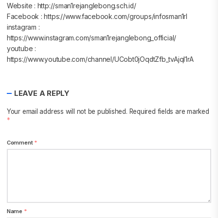
Website : http://sman1rejanglebong.sch.id/
Facebook : https://www.facebook.com/groups/infosman1rl
instagram :
https://www.instagram.com/sman1rejanglebong_official/
youtube :
https://www.youtube.com/channel/UCobt0jOqdtZfb_tvAjql1rA
LEAVE A REPLY
Your email address will not be published.
Required fields are marked
*
Comment
*
Name
*