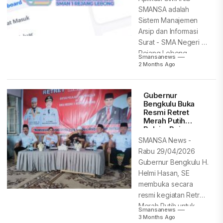
SMANSA adalah
Sistem Manajemen
Arsip dan Informasi
Surat - SMA Negeri 1
Rejang Lebong,
Smansanews
aplikasi Digitalisasi...
2 Months Ago
Gubernur
Bengkulu Buka
Resmi Retret
Merah Putih
Pelajar Rejang
Lebong
SMANSA News -
Rabu 29/04/2026
Gubernur Bengkulu H.
Helmi Hasan, SE
membuka secara
resmi kegiatan Retret
Merah Putih untuk
Smansanews
pelajar...
3 Months Ago