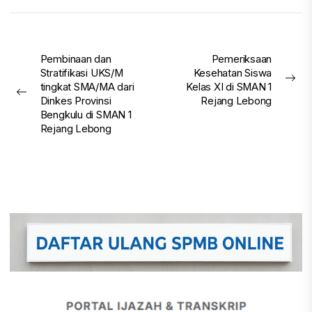
Post
Pembinaan dan
Pemeriksaan
Stratifikasi UKS/M
Kesehatan Siswa
navigation
Nex
tingkat SMA/MA dari
Kelas XI di SMAN 1
Previous
pos
Dinkes Provinsi
Rejang Lebong
post:
Bengkulu di SMAN 1
Rejang Lebong