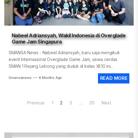
Nabeel Adriansyah, Wakil Indonesia di Overglade
Game Jam Singapura
SMANSA News - Nabeel Adriansyah, baru saja mengikuti
event Internasional Overglade Game Jam, siswa cerdas
SMAN 1 Rejang Lebong yang duduk di kelas XII.10 ini...
Smansanews
6 Months Ago
READ MORE
Posts
Previous
1
2
3
…
20
Next
pagination