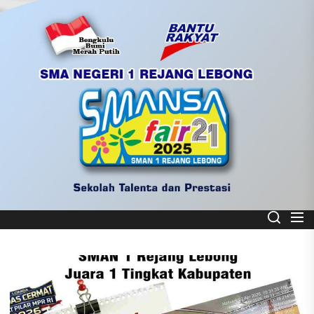
Skip
to
the
content
Smart School
SMA NEGERI 1 REJANG LEBONG