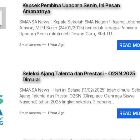
Kepsek Pembina Upacara Senin, Ini Pesan
 SMANSA Pramabansa Juara Umum di Mahoni Championship X
Amanatnya
N 1 Rejang Lebong Masuk Top 100 Nasional SIMT Kemendikdasm
SMANSA News - Kepala Sekolah SMA Negeri 1 Rejang Lebong
Afrison, M.Pd Senin (24/02/2025) bertindak sebagai Pembina
Upacara Senin diikuti oleh Dewan Guru, Staf TU...
im 0409/Rejang Lebong Renovasi Lapangan Basket SMAN 1 untu
READ M
Smansanews
1 Year Ago
ANIS-SMANSA Sistem Manajemen Arsip dan Informasi Surat, Me
 LCC 4 Pilar MPR SMAN 1 RL, Wakili Rejang Lebong Menuju Tingk
Seleksi Ajang Talenta dan Prestasi – O2SN 2025
 SMANSA Pramabansa Juara Umum di Mahoni Championship X
Dimulai
SMANSA News - Hari ini Selasa (11/02/2025) telah dimulai Sele
Ajang Talenta dan Prestai O2SN (Olimpiade Olahraga Siswa
Nasional) tahun 2025 tingkat sekolah. 3 cabang...
READ M
Smansanews
1 Year Ago