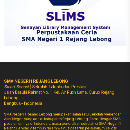
SMA NEGERI 1 REJANG LEBONG
Smart School
| Sekolah Talenta dan Prestasi
Jalan Basuki Rahmat No. 1, Kel. Air Putih Lama, Curup Rejang
Lebong
Bengkulu- Indonesia
SMA Negeri 1 Rejang Lebong merupakan salah satu Sekolah Menengah
Atas Negeri yang ada di kabupaten Rejang Lebong. Sama dengan SMA
pada umumnya di Indonesia, masa pendidikan sekolah di SMA Negeri 1
Rejang Lebong ditempuh dalam waktu tiga tahun pelajaran, mulai dari