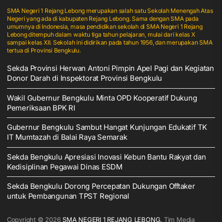
SMA Negeri 1 Rejang Lebong merupakan salah satu Sekolah Menengah Atas
Negeri yang ada di kabupaten Rejang Lebong. Sama dengan SMA pada
umumnya di Indonesia, masa pendidikan sekolah di SMA Negeri 1 Rejang
Lebong ditempuh dalam waktu tiga tahun pelajaran, mulai dari kelas X
sampai kelas XII. Sekolah ini didirikan pada tahun 1956, dan merupakan SMA
tertua di Provinsi Bengkulu.
Sekda Provinsi Herwan Antoni Pimpin Apel Pagi dan Kegiatan
Donor Darah di Inspektorat Provinsi Bengkulu
Wakil Gubernur Bengkulu Minta OPD Kooperatif Dukung
Pemeriksaan BPK RI
Gubernur Bengkulu Sambut Hangat Kunjungan Edukatif TK
IT Mumtazah di Balai Raya Semarak
Sekda Bengkulu Apresiasi Inovasi Kebun Bantu Rakyat dan
Kedisiplinan Pegawai Dinas ESDM
Sekda Bengkulu Dorong Percepatan Dukungan Offtaker
untuk Pembangunan TPST Regional
Copyright © 2026
SMA NEGERI 1 REJANG LEBONG.
Tim Media