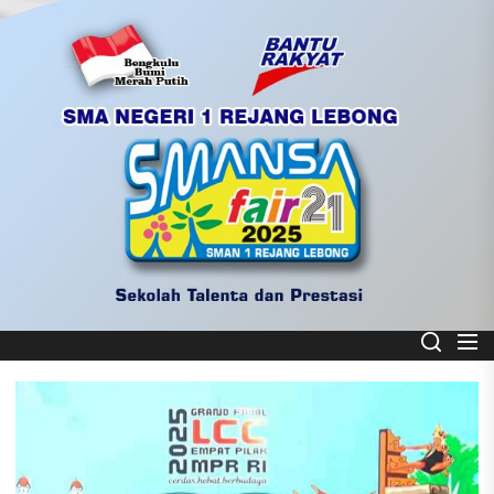
Skip
to
the
content
Smart School
SMA NEGERI 1 REJANG LEBONG