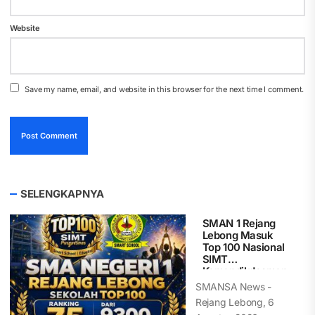
Website
Save my name, email, and website in this browser for the next time I comment.
SELENGKAPNYA
SMAN 1 Rejang
Lebong Masuk
Top 100 Nasional
SIMT
Kemendikdasmen
, Peringkat 75
SMANSA News -
dari 9.300 SMA
Rejang Lebong, 6
Indonesia