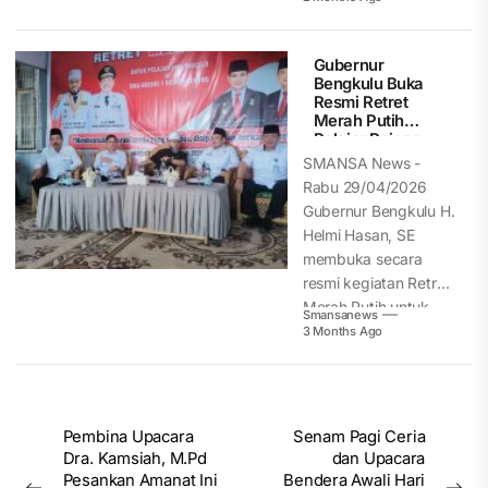
Gubernur
Bengkulu Buka
Resmi Retret
Merah Putih
Pelajar Rejang
Lebong
SMANSA News -
Rabu 29/04/2026
Gubernur Bengkulu H.
Helmi Hasan, SE
membuka secara
resmi kegiatan Retret
Merah Putih untuk
Smansanews
pelajar...
3 Months Ago
Post
Pembina Upacara
Senam Pagi Ceria
Dra. Kamsiah, M.Pd
dan Upacara
navigation
Pesankan Amanat Ini
Bendera Awali Hari