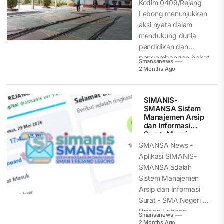
Kodim 0409/Rejang
Lebong menunjukkan
aksi nyata dalam
mendukung dunia
pendidikan dan
pengembangan bakat
Smansanews
generasi muda.
2 Months Ago
Melalui program
rehabilitasi, TNI...
SIMANIS-
SMANSA Sistem
Manajemen Arsip
dan Informasi
Surat, Menuju
Smart School –
SMANSA News -
Edugital
Aplikasi SIMANIS-
SMANSA adalah
Sistem Manajemen
Arsip dan Informasi
Surat - SMA Negeri 1
Rejang Lebong,
Smansanews
aplikasi Digitalisasi...
2 Months Ago