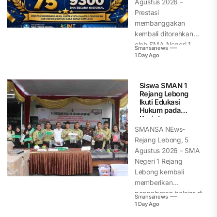
Agustus 2026 –
Prestasi
membanggakan
kembali ditorehkan
oleh SMA Negeri 1
Smansanews
Rejang Lebong.
1 Day Ago
Berdasarkan...
Siswa SMAN 1
Rejang Lebong
Ikuti Edukasi
Hukum pada
Kegiatan
Pemusnahan
SMANSA NEws-
Barang Bukti
Rejang Lebong, 5
Kejari Rejang
Agustus 2026 – SMA
Lebong
Negeri 1 Rejang
Lebong kembali
memberikan
pengalaman belajar di
Smansanews
luar kelas...
1 Day Ago