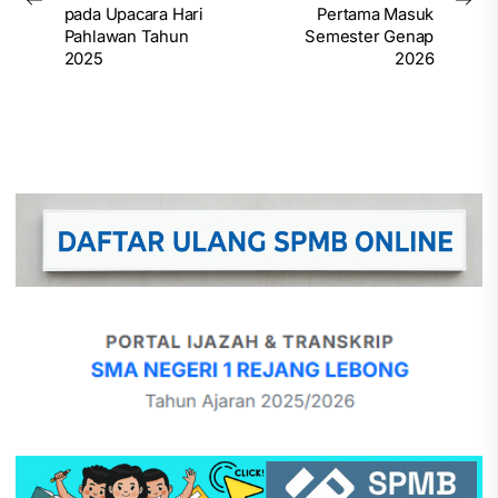
Previous
Nex
pada Upacara Hari
Pertama Masuk
post:
pos
Pahlawan Tahun
Semester Genap
2025
2026