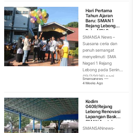
Hari Pertama
Tahun Ajaran
Baru: SMAN 1
Rejang Lebong
Buka MPLS
Ramah, Aman,
SMANSA News –
dan
Suasana ceria dan
Menyenangkan
penuh semangat
menyelimuti SMA
Negeri 1 Rejang
Lebong pada Senin
(13/7/2026) pagi.
Smansanews
Menandai
4 Weeks Ago
dimulainya...
Kodim
0409/Rejang
Lebong Renovasi
Lapangan Basket
SMAN 1 untuk
Tingkatkan
SMANSANnews-
Prestasi Siswa