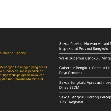
Sekda Provinsi Herwan Antoni P
Inspektorat Provinsi Bengkulu
rup Rejang Lebong
Wakil Gubernur Bengkulu Mint
Menengah Atas Negeri yang ada di
Gubernur Bengkulu Sambut Han
di Indonesia, masa pendidikan
Raya Semarak
tiga tahun pelajaran, mulai dari
956, dan merupakan SMA tertua di
Sekda Bengkulu Apresiasi Inov
Dinas ESDM
Sekda Bengkulu Dorong Perce
TPST Regional