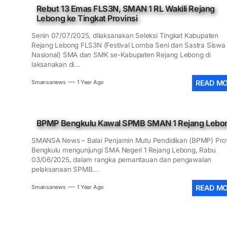
Rebut 13 Emas FLS3N, SMAN 1 RL Wakili Rejang
 SMANSA Pramabansa Juara Umum di Mahoni Championship XXII
Lebong ke Tingkat Provinsi
N 1 Rejang Lebong Masuk Top 100 Nasional SIMT Kemendikdasmen
Senin 07/07/2025, dilaksanakan Seleksi Tingkat Kabupaten
Rejang Lebong FLS3N (Festival Lomba Seni dan Sastra Siswa
Nasional) SMA dan SMK se-Kabupaten Rejang Lebong di
im 0409/Rejang Lebong Renovasi Lapangan Basket SMAN 1 untuk 
laksanakan di...
ANIS-SMANSA Sistem Manajemen Arsip dan Informasi Surat, Menuj
READ M
Smansanews
1 Year Ago
 LCC 4 Pilar MPR SMAN 1 RL, Wakili Rejang Lebong Menuju Tingka
BPMP Bengkulu Kawal SPMB SMAN 1 Rejang Lebo
 SMANSA Pramabansa Juara Umum di Mahoni Championship XXII
SMANSA News – Balai Penjamin Mutu Pendidikan (BPMP) Prov
Bengkulu mengunjungi SMA Negeri 1 Rejang Lebong, Rabu
03/06/2025, dalam rangka pemantauan dan pengawalan
pelaksanaan SPMB...
READ M
Smansanews
1 Year Ago