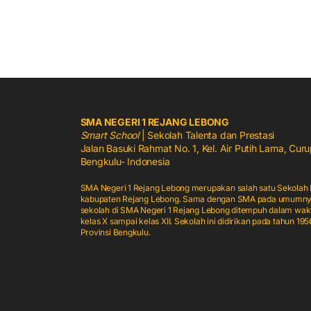
SMA NEGERI 1 REJANG LEBONG
Smart School
| Sekolah Talenta dan Prestasi
Jalan Basuki Rahmat No. 1, Kel. Air Putih Lama, Cu
Bengkulu- Indonesia
SMA Negeri 1 Rejang Lebong merupakan salah satu Sekolah 
kabupaten Rejang Lebong. Sama dengan SMA pada umumnya 
sekolah di SMA Negeri 1 Rejang Lebong ditempuh dalam waktu 
kelas X sampai kelas XII. Sekolah ini didirikan pada tahun 1
Provinsi Bengkulu.