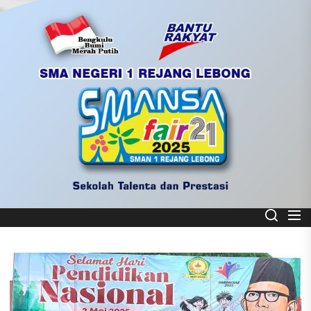
Skip
to
the
content
Smart School
SMA NEGERI 1 REJANG LEBONG