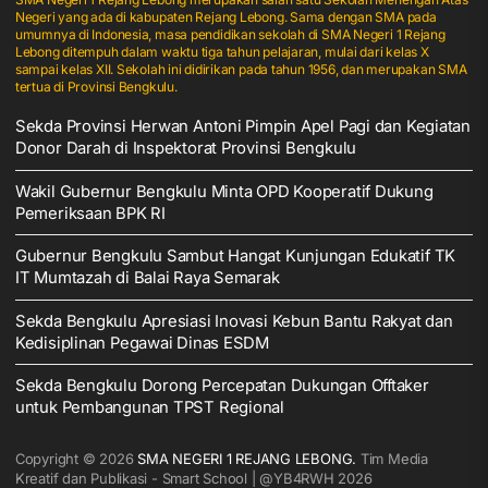
Negeri yang ada di kabupaten Rejang Lebong. Sama dengan SMA pada
umumnya di Indonesia, masa pendidikan sekolah di SMA Negeri 1 Rejang
Lebong ditempuh dalam waktu tiga tahun pelajaran, mulai dari kelas X
sampai kelas XII. Sekolah ini didirikan pada tahun 1956, dan merupakan SMA
tertua di Provinsi Bengkulu.
Sekda Provinsi Herwan Antoni Pimpin Apel Pagi dan Kegiatan
Donor Darah di Inspektorat Provinsi Bengkulu
Wakil Gubernur Bengkulu Minta OPD Kooperatif Dukung
Pemeriksaan BPK RI
Gubernur Bengkulu Sambut Hangat Kunjungan Edukatif TK
IT Mumtazah di Balai Raya Semarak
Sekda Bengkulu Apresiasi Inovasi Kebun Bantu Rakyat dan
Kedisiplinan Pegawai Dinas ESDM
Sekda Bengkulu Dorong Percepatan Dukungan Offtaker
untuk Pembangunan TPST Regional
Copyright © 2026
SMA NEGERI 1 REJANG LEBONG.
Tim Media
Kreatif dan Publikasi - Smart School | @YB4RWH 2026