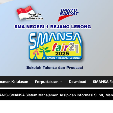
 SMANSA Pramabansa Juara Umum di Mahoni Championship XXII
N 1 Rejang Lebong Masuk Top 100 Nasional SIMT Kemendikdasmen
im 0409/Rejang Lebong Renovasi Lapangan Basket SMAN 1 untuk 
uman Kelulusan
Perpustakaan
Download
SMANSA Fa
ANIS-SMANSA Sistem Manajemen Arsip dan Informasi Surat, Menuj
 LCC 4 Pilar MPR SMAN 1 RL, Wakili Rejang Lebong Menuju Tingka
 SMANSA Pramabansa Juara Umum di Mahoni Championship XXII