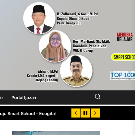
I 2026
, Peringkat 75 dari 9.300 SMA Indonesia
Tingkatkan Prestasi Siswa
ir
Portal Ijazah
u Smart School – Edugital
t Provinsi
I 2026