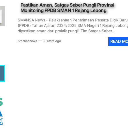
Pastikan Aman, Satgas Saber Pungli Provinsi
Monitoring PPDB SMAN 1 Rejang Lebong
N 1 Rejang Lebong Masuk Top 100 Nasional SIMT Kemendikdasmen
SMANSA News - Pelaksanaan Penerimaan Peserta Didik Baru
(PPDB) Tahun Ajaran 2024/2025 SMA Negeri 1 Rejang Lebon
im 0409/Rejang Lebong Renovasi Lapangan Basket SMAN 1 untuk 
dipastikan aman dari praktik pungli. Tim Satgas Saber...
ANIS-SMANSA Sistem Manajemen Arsip dan Informasi Surat, Menuj
READ M
Smansanews
2 Years Ago
 LCC 4 Pilar MPR SMAN 1 RL, Wakili Rejang Lebong Menuju Tingka
 SMANSA Pramabansa Juara Umum di Mahoni Championship XXII