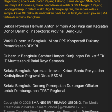
Negeri yang ada di kabupaten Rejang Lebong. Sama dengan SMA pada
umumnya di Indonesia, masa pendidikan sekolah di SMA Negeri 1 Rejang
Lebong ditempuh dalam waktu tiga tahun pelajaran, mulai dari kelas X
sampai kelas XII. Sekolah ini didirikan pada tahun 1956, dan merupakan SMA
tertua di Provinsi Bengkulu.
Sekda Provinsi Herwan Antoni Pimpin Apel Pagi dan Kegiatan
Donor Darah di Inspektorat Provinsi Bengkulu
Wakil Gubernur Bengkulu Minta OPD Kooperatif Dukung
Pemeriksaan BPK RI
Gubernur Bengkulu Sambut Hangat Kunjungan Edukatif TK
IT Mumtazah di Balai Raya Semarak
Sekda Bengkulu Apresiasi Inovasi Kebun Bantu Rakyat dan
Kedisiplinan Pegawai Dinas ESDM
Sekda Bengkulu Dorong Percepatan Dukungan Offtaker
untuk Pembangunan TPST Regional
Copyright © 2026
SMA NEGERI 1 REJANG LEBONG.
Tim Media
Kreatif dan Publikasi - Smart School | @YB4RWH 2026
Theme: The Headlines By
Themeinwp.
Powered by
WordPress.