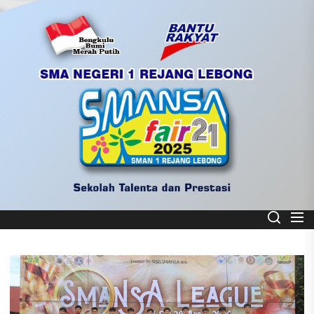
Skip
to
the
content
Smart School
SMA NEGERI 1 REJANG LEBONG