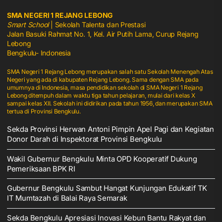
SMA NEGERI 1 REJANG LEBONG
Smart School
| Sekolah Talenta dan Prestasi
Jalan Basuki Rahmat No. 1, Kel. Air Putih Lama, Curup Rejang
Lebong
Bengkulu- Indonesia
SMA Negeri 1 Rejang Lebong merupakan salah satu Sekolah Menengah Atas
Negeri yang ada di kabupaten Rejang Lebong. Sama dengan SMA pada
umumnya di Indonesia, masa pendidikan sekolah di SMA Negeri 1 Rejang
Lebong ditempuh dalam waktu tiga tahun pelajaran, mulai dari kelas X
sampai kelas XII. Sekolah ini didirikan pada tahun 1956, dan merupakan SMA
tertua di Provinsi Bengkulu.
Sekda Provinsi Herwan Antoni Pimpin Apel Pagi dan Kegiatan
Donor Darah di Inspektorat Provinsi Bengkulu
Wakil Gubernur Bengkulu Minta OPD Kooperatif Dukung
Pemeriksaan BPK RI
Gubernur Bengkulu Sambut Hangat Kunjungan Edukatif TK
IT Mumtazah di Balai Raya Semarak
Sekda Bengkulu Apresiasi Inovasi Kebun Bantu Rakyat dan