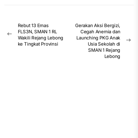
Post
Rebut 13 Emas
Gerakan Aksi Bergizi,
FLS3N, SMAN 1 RL
Cegah Anemia dan
navigation
Previous
Wakili Rejang Lebong
Launching PKG Anak
post:
Nex
ke Tingkat Provinsi
Usia Sekolah di
pos
SMAN 1 Rejang
Lebong