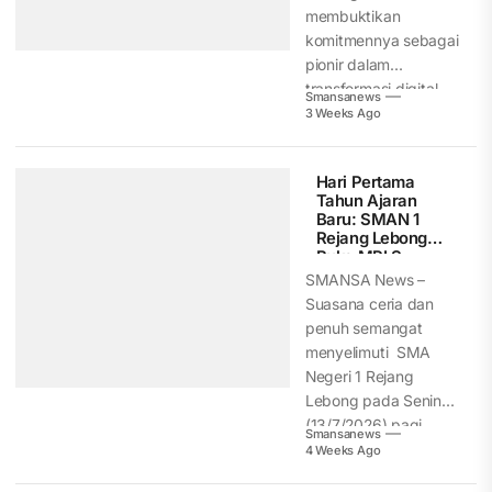
membuktikan
komitmennya sebagai
pionir dalam
transformasi digital
Smansanews
dunia pendidikan di
3 Weeks Ago
beralihnya era
modern...
Hari Pertama
Tahun Ajaran
Baru: SMAN 1
Rejang Lebong
Buka MPLS
Ramah, Aman,
SMANSA News –
dan
Suasana ceria dan
Menyenangkan
penuh semangat
menyelimuti SMA
Negeri 1 Rejang
Lebong pada Senin
(13/7/2026) pagi.
Smansanews
Menandai
4 Weeks Ago
dimulainya...