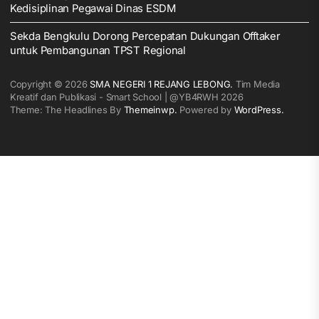
Kedisiplinan Pegawai Dinas ESDM
Sekda Bengkulu Dorong Percepatan Dukungan Offtaker
untuk Pembangunan TPST Regional
Copyright © 2026
SMA NEGERI 1 REJANG LEBONG.
Tim Media
Kreatif dan Publikasi - Smart School | @YB4RWH 2026
Theme: The Headlines By
Themeinwp.
Powered by
WordPress.