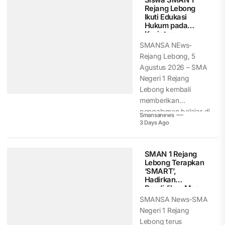
Rejang Lebong
Ikuti Edukasi
Hukum pada
Kegiatan
Pemusnahan
SMANSA NEws-
Barang Bukti
Rejang Lebong, 5
Kejari Rejang
Agustus 2026 – SMA
Lebong
Negeri 1 Rejang
Lebong kembali
memberikan
pengalaman belajar di
Smansanews
luar kelas...
3 Days Ago
SMAN 1 Rejang
Lebong Terapkan
‘SMART’,
Hadirkan
Pendidikan Masa
Depan Berbasis
SMANSA News-SMA
Digital
Negeri 1 Rejang
Lebong terus