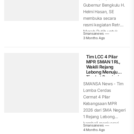
Gubernur Bengkulu H.
Helmi Hasan, SE
membuka secara
resmi kegiatan Retret
Merah Putih untuk
Smansanews
pelajar...
3 Months Ago
Tim LCC 4 Pilar
MPR SMAN 1 RL,
Wakili Rejang
Lebong Menuju
Tingkat Provinsi
SMANSA News - Tim
Lomba Cerdas
Cermat 4 Pilar
Kebangsaan MPR
2026 dari SMA Negeri
1 Rejang Lebong
kembali menjuarari...
Smansanews
4 Months Ago