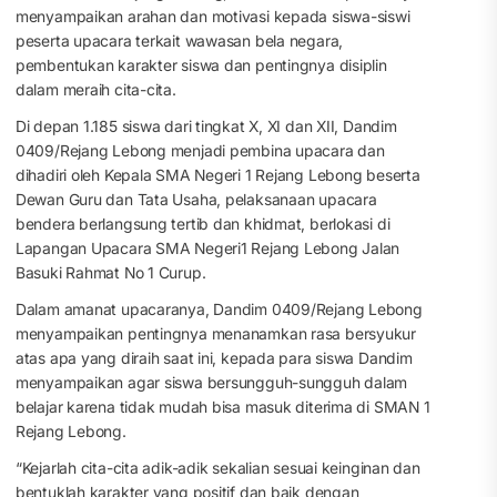
menyampaikan arahan dan motivasi kepada siswa-siswi
peserta upacara terkait wawasan bela negara,
pembentukan karakter siswa dan pentingnya disiplin
dalam meraih cita-cita.
Di depan 1.185 siswa dari tingkat X, XI dan XII, Dandim
0409/Rejang Lebong menjadi pembina upacara dan
dihadiri oleh Kepala SMA Negeri 1 Rejang Lebong beserta
Dewan Guru dan Tata Usaha, pelaksanaan upacara
bendera berlangsung tertib dan khidmat, berlokasi di
Lapangan Upacara SMA Negeri1 Rejang Lebong Jalan
Basuki Rahmat No 1 Curup.
Dalam amanat upacaranya, Dandim 0409/Rejang Lebong
menyampaikan pentingnya menanamkan rasa bersyukur
atas apa yang diraih saat ini, kepada para siswa Dandim
menyampaikan agar siswa bersungguh-sungguh dalam
belajar karena tidak mudah bisa masuk diterima di SMAN 1
Rejang Lebong.
“Kejarlah cita-cita adik-adik sekalian sesuai keinginan dan
bentuklah karakter yang positif dan baik dengan