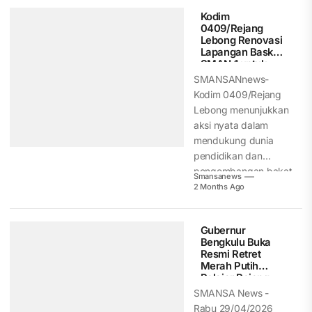
Kodim
0409/Rejang
Lebong Renovasi
Lapangan Basket
SMAN 1 untuk
Tingkatkan
SMANSANnews-
Prestasi Siswa
Kodim 0409/Rejang
Lebong menunjukkan
aksi nyata dalam
mendukung dunia
pendidikan dan
pengembangan bakat
Smansanews
generasi muda.
2 Months Ago
Melalui program
rehabilitasi, TNI...
Gubernur
Bengkulu Buka
Resmi Retret
Merah Putih
Pelajar Rejang
Lebong
SMANSA News -
Rabu 29/04/2026