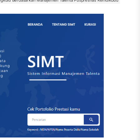
engkulu Berdasarkan Manajemen Talenta Puspresnas Kemdikbud
, Peringkat 75 dari 9.300 SMA Indonesia
Tingkatkan Prestasi Siswa
u Smart School – Edugital
t Provinsi
I 2026