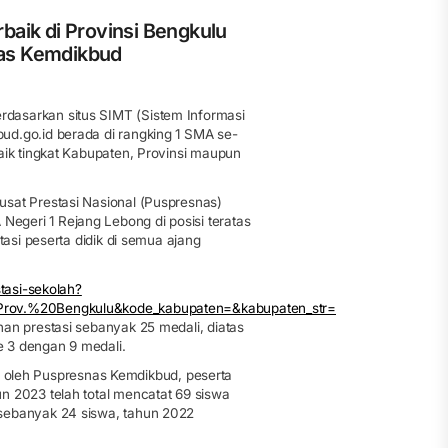
aik di Provinsi Bengkulu
as Kemdikbud
dasarkan situs SIMT (Sistem Informasi
ud.go.id berada di rangking 1 SMA se-
aik tingkat Kabupaten, Provinsi maupun
sat Prestasi Nasional (Puspresnas)
geri 1 Rejang Lebong di posisi teratas
tasi peserta didik di semua ajang
stasi-sekolah?
=Prov.%20Bengkulu&kode_kabupaten=&kabupaten_str=
an prestasi sebanyak 25 medali, diatas
 3 dengan 9 medali.
kui oleh Puspresnas Kemdikbud, peserta
n 2023 telah total mencatat 69 siswa
 sebanyak 24 siswa, tahun 2022