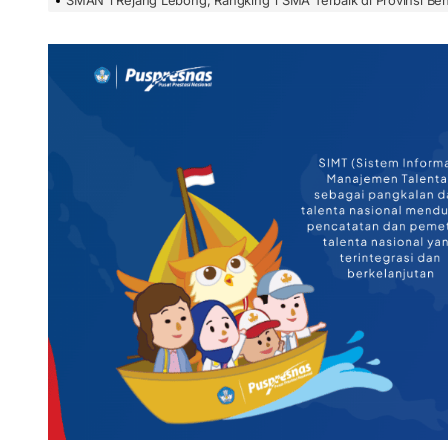
SMAN 1 Rejang Lebong, Rangking 1 SMA Terbaik di Provinsi B
N 1 Rejang Lebong Masuk Top 100 Nasional SIMT Kemendikdasmen
im 0409/Rejang Lebong Renovasi Lapangan Basket SMAN 1 untuk 
ANIS-SMANSA Sistem Manajemen Arsip dan Informasi Surat, Menuj
 LCC 4 Pilar MPR SMAN 1 RL, Wakili Rejang Lebong Menuju Tingka
 SMANSA Pramabansa Juara Umum di Mahoni Championship XXII