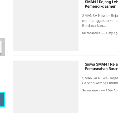
SMAN 1 Rejang Le
Kemendikdasmen, P
SMANSA News - Rejan
membanggakan kembal
Berdasarkan...
Smansanews
1 Day Ag
Siswa SMAN 1 Reja
Pemusnahan Barang
SMANSA NEws- Rejang
Lebong kembali member
Smansanews
1 Day Ag