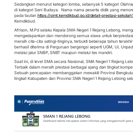
Sedangkan menurut kategori lomba, sebanyak 5 kategori Olahrag
di kategori Seni Budaya. Nama-nama peserta didik yang menorehka
pada tautan
https://simt.kemdikbud.go.id/detail-prestasi-seko
Kemdikbud.
Afrison, M.Pd selaku Kepala SMA Negeri 1 Rejang Lebong, menga
mengedapankan dan mendorong semua siswa untuk berprestasi l
meraih cita-cita setingi-tinginya, terbukti beberapa tahun terak
berhasil diterima di Perguruan bergengsi seperti UGM, UI, Unpad,
melalui jalur SNBP, SNBT maupun melalui tes mandiri.
Saat ini, di level SMA secara Nasional, SMA Negeri 1 Rejang Le
Terbaik dalam meraih prestasi berbagai ajang dan tingkat kompet
Sebuah pencapaian membanggakan mewakili Provinsi Bengkulu, 
tingkat Kabupaten dan Provinsi SMA Negeri 1 Rejang Lebong sel