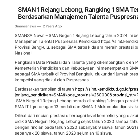
SMAN 1 Rejang Lebong, Rangking 1 SMA Terb
Berdasarkan Manajemen Talenta Puspresn
Smansanews
2 Years Ago
SMANSA News – SMA Negeri 1 Rejang Lebong tahun 2024 ini ber
Manajemen Talenta) Puspresnas Kemdikbud https://simt.kemdikb
Provinsi Bengkulu, sebagai SMA terbaik dalam meraih prestasi b
Nasional.
Pangkalan Data Prestasi dan Talenta yang dikembangkan oleh Pu
Kementerian Pendidikan dan Kebudayaan ini menempatkan SMA Ne
sebagai SMA terbaik di Provinsi Bengkulu diukur dari jumlah pres
kompetisi yang diakui oleh Puspresnas.
Berdasarkan tampilan di tautan
https://simt.kemdikbud.go.id/pre
jenjang_pendidikan=SMA&kode_provinsi=260000&provinsi_str
SMA Negeri 1 Rejang Lebong berada di ranking 1 dengan peroleh
SMA IT Iqro dengan 13 medali dan SMAN 1 Mukomuko diposisi ke
Dilihat dari rincian prestasi diberbagai level kompetisi yang dia
didik SMA Negeri 1 Rejang Lebong sejak tahun 2020 sampai tahu
dengan rincian pada tahun 2020 sebanyak 9 siswa, tahun 2021
sebanyak 20 siswa, tahun 2023 sejumlah 16 siswa.