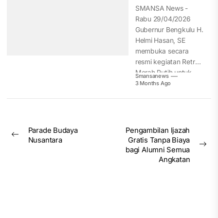
Lebong
SMANSA News -
Rabu 29/04/2026
Gubernur Bengkulu H.
Helmi Hasan, SE
membuka secara
resmi kegiatan Retret
Merah Putih untuk
Smansanews
pelajar...
3 Months Ago
Post
Parade Budaya
Pengambilan Ijazah
Previous
Nusantara
Gratis Tanpa Biaya
navigation
post:
Nex
bagi Alumni Semua
pos
Angkatan