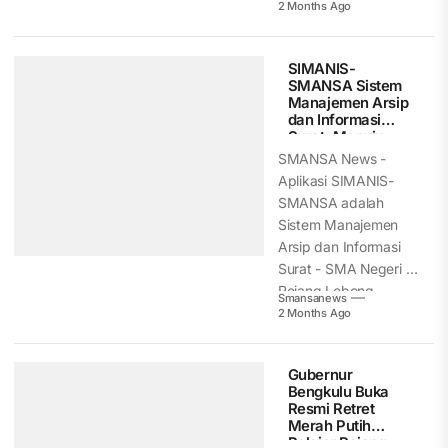
generasi muda.
2 Months Ago
Melalui program
rehabilitasi, TNI...
SIMANIS-
SMANSA Sistem
Manajemen Arsip
dan Informasi
Surat, Menuju
Smart School –
SMANSA News -
Edugital
Aplikasi SIMANIS-
SMANSA adalah
Sistem Manajemen
Arsip dan Informasi
Surat - SMA Negeri 1
Rejang Lebong,
Smansanews
aplikasi Digitalisasi...
2 Months Ago
Gubernur
Bengkulu Buka
Resmi Retret
Merah Putih
Pelajar Rejang