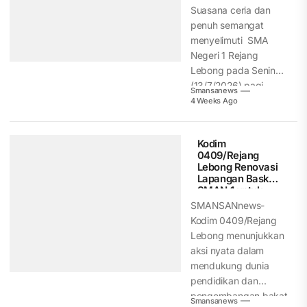
dan
Suasana ceria dan
Menyenangkan
penuh semangat
menyelimuti SMA
Negeri 1 Rejang
Lebong pada Senin
(13/7/2026) pagi.
Smansanews
Menandai
4 Weeks Ago
dimulainya...
Kodim
0409/Rejang
Lebong Renovasi
Lapangan Basket
SMAN 1 untuk
Tingkatkan
SMANSANnews-
Prestasi Siswa
Kodim 0409/Rejang
Lebong menunjukkan
aksi nyata dalam
mendukung dunia
pendidikan dan
pengembangan bakat
Smansanews