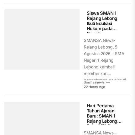
Berdasarkan...
Siswa SMAN 1
Rejang Lebong
Ikuti Edukasi
Hukum pada
Kegiatan
Pemusnahan
SMANSA NEws-
Barang Bukti
Rejang Lebong, 5
Kejari Rejang
Agustus 2026 – SMA
Lebong
Negeri 1 Rejang
Lebong kembali
memberikan
pengalaman belajar di
Smansanews
luar kelas...
22 Hours Ago
Hari Pertama
Tahun Ajaran
Baru: SMAN 1
Rejang Lebong
Buka MPLS
Ramah, Aman,
SMANSA News –