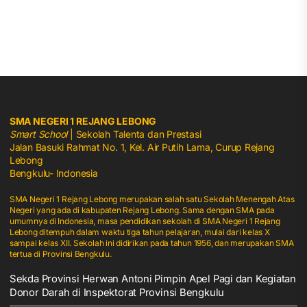
SMA NEGERI 1 REJANG LEBONG
Smart School
| Sekolah Talenta dan Prestasi
Jalan Basuki Rahmat No. 1, Kel. Air Putih Lama, Curup Rejang
Lebong
Bengkulu- Indonesia
SMA Negeri 1 Rejang Lebong merupakan salah satu Sekolah Menengah Atas
Negeri yang ada di kabupaten Rejang Lebong. Sama dengan SMA pada
umumnya di Indonesia, masa pendidikan sekolah di SMA Negeri 1 Rejang
Lebong ditempuh dalam waktu tiga tahun pelajaran, mulai dari kelas X
sampai kelas XII. Sekolah ini didirikan pada tahun 1956, dan merupakan SMA
tertua di Provinsi Bengkulu.
Sekda Provinsi Herwan Antoni Pimpin Apel Pagi dan Kegiatan
Donor Darah di Inspektorat Provinsi Bengkulu