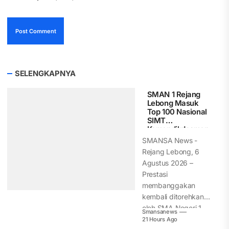
SELENGKAPNYA
SMAN 1 Rejang
Lebong Masuk
Top 100 Nasional
SIMT
Kemendikdasmen
, Peringkat 75
SMANSA News -
dari 9.300 SMA
Rejang Lebong, 6
Indonesia
Agustus 2026 –
Prestasi
membanggakan
kembali ditorehkan
oleh SMA Negeri 1
Smansanews
Rejang Lebong.
21 Hours Ago