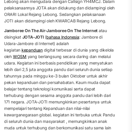
Lebong akan mengudara dengan Callsign YH4MCJ. Dalam
pelaksanaannya JOTA akan didukung dan didampingi oleh
ORARI Lokal Rejang Lebong. Sedangkan pelaksanaan
JOTI akan didampingi oleh KWARCAB Rejang Lebong.
Jamboree On The Air-Jamboree On The Internet
atau
disingkat
JOTA-JOTI
(
bahasa Indonesia
:
Jambore di
Udara-Jambore di Internet
) adalah
kegiatan
kepanduan
digital terbesar di dunia yang dikelola
oleh
WOSM
yang berlangsung secara daring dan melalui
udara.
Kegiatan ini berbasis pendidikan yang menyatukan
lebih dari 2,5 juta anggota pandu dari seluruh dunia setiap
tahunnya pada minggu ke-3 bulan Oktober untuk akhir
pekan kepanduan dan persahabatan. Kaum muda dapat
belajar tentang teknologi komunikasi serta dapat
terhubung dengan sesama anggota pandu dari lebih dari
171 negara. JOTA-JOTI memungkinkan pesertanya untuk
mempelajari tentang Kepanduan dan nilai-nilai
kewarganegaraan global. kegiatan ini terbuka untuk Pandu
di seluruh dunia dan masyarakat , memungkinkan anak
muda untuk terhubung dan berkomunikasi satu sama lain